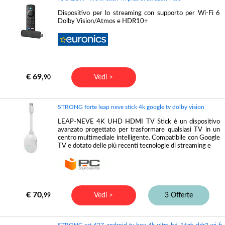
Dispositivo per lo streaming con supporto per Wi-Fi 6
Dolby Vision/Atmos e HDR10+
€ 69,
Vedi >
90
STRONG forte leap neve stick 4k google tv dolby vision
LEAP-NEVE 4K UHD HDMI TV Stick è un dispositivo
avanzato progettato per trasformare qualsiasi TV in un
centro multimediale intelligente. Compatibile con Google
TV e dotato delle più recenti tecnologie di streaming e
€ 70,
Vedi >
3 Offerte
99
STRONG srt 427 android tv box 4k ultra hd 16gb ddr2 wi-fi