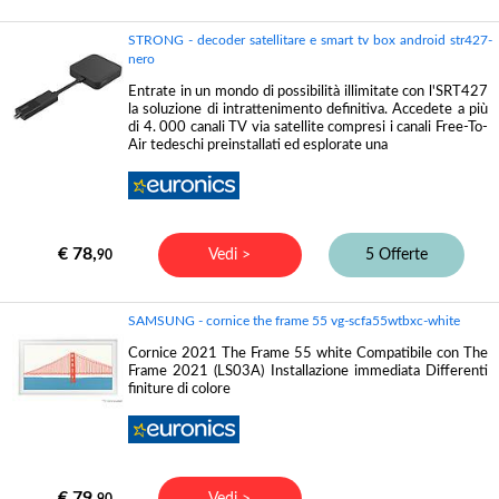
STRONG - decoder satellitare e smart tv box android str427-
nero
Entrate in un mondo di possibilità illimitate con l'SRT427
la soluzione di intrattenimento definitiva. Accedete a più
di 4. 000 canali TV via satellite compresi i canali Free-To-
Air tedeschi preinstallati ed esplorate una
€ 78,
Vedi >
5 Offerte
90
SAMSUNG - cornice the frame 55 vg-scfa55wtbxc-white
Cornice 2021 The Frame 55 white Compatibile con The
Frame 2021 (LS03A) Installazione immediata Differenti
finiture di colore
€ 79,
Vedi >
90