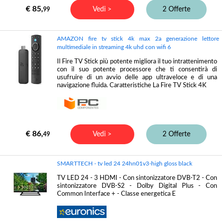
€ 85,
Vedi >
2 Offerte
99
AMAZON fire tv stick 4k max 2a generazione lettore
multimediale in streaming 4k uhd con wifi 6
Il Fire TV Stick più potente migliora il tuo intrattenimento
con il suo potente processore che ti consentirà di
usufruire di un avvio delle app ultraveloce e di una
navigazione fluida. Caratteristiche La Fire TV Stick 4K
€ 86,
Vedi >
2 Offerte
49
SMARTTECH - tv led 24 24hn01v3-high gloss black
TV LED 24 - 3 HDMI - Con sintonizzatore DVB-T2 - Con
sintonizzatore DVB-S2 - Dolby Digital Plus - Con
Common Interface + - Classe energetica E