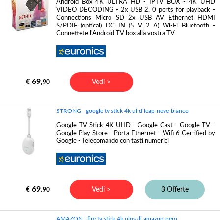
Android Box 4K ULTRA HD - IPTV BOX - 4K UHD
VIDEO DECODING - 2x USB 2. 0 ports for playback -
Connections Micro SD 2x USB AV Ethernet HDMI
S/PDIF (optical) DC IN (5 V 2 A) Wi-Fi Bluetooth -
Connettete l'Android TV box alla vostra TV
€ 69,
Vedi >
90
STRONG - google tv stick 4k uhd leap-neve-bianco
Google TV Stick 4K UHD - Google Cast - Google TV -
Google Play Store - Porta Ethernet - Wifi 6 Certified by
Google - Telecomando con tasti numerici
€ 69,
Vedi >
3 Offerte
90
AMAZON - fire tv stick 4k plus di amazon-nero