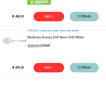
€ 68,
Vedi >
5 Offerte
99
STRONG media box leap neve uhd white
Media box Strong LEAP Neve UHD White
€ 69,
Vedi >
3 Offerte
00