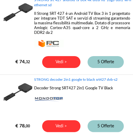
ethernet sd
Il Strong SRT 427 è un Android TV Box 3 in 1 progettato
per integrare TDT SAT e servizi di streaming garantendo
la massima flessibilità multimediale. Dotato di processore
Amlogic Cortex-A35 quad-core a 2 GHz e memoria
DDR2 da 2
€ 74,
Vedi >
5 Offerte
32
STRONG decoder 2in1 google tv black srt427 dvb-s2
Decoder Strong SRT427 2in1 Google TV Black
€ 78,
Vedi >
5 Offerte
00