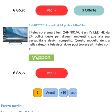
€ 86,
Vedi >
3 Offerte
90
SMARTTECH tv led hd 24 pollici 24hn01vc
Il televisore Smart Tech 24HN01VC è un TV LED HD da
24 pollici ideale per diversi ambienti grazie alla sua
versatilità e design compatto. Questo modello rientra
nella categoria Televisori dove puoi trovare altri televisori
e
€ 86,
Vedi >
99
1
Avanti
+10
180
Prezzo medio