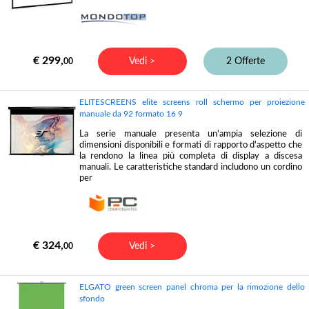
€ 299,
Vedi >
2 Offerte
00
ELITESCREENS elite screens roll schermo per proiezione
manuale da 92 formato 16 9
La serie manuale presenta un'ampia selezione di
dimensioni disponibili e formati di rapporto d'aspetto che
la rendono la linea più completa di display a discesa
manuali. Le caratteristiche standard includono un cordino
per
€ 324,
Vedi >
00
ELGATO green screen panel chroma per la rimozione dello
sfondo