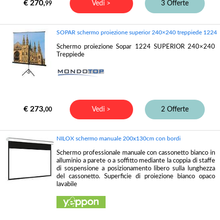
€ 270,
Vedi >
3 Offerte
99
SOPAR schermo proiezione superior 240×240 treppiede 1224
Schermo proiezione Sopar 1224 SUPERIOR 240×240
Treppiede
€ 273,
Vedi >
2 Offerte
00
NILOX schermo manuale 200x130cm con bordi
Schermo professionale manuale con cassonetto bianco in
alluminio a parete o a soffitto mediante la coppia di staffe
di sospensione a posizionamento libero sulla lunghezza
del cassonetto. Superficie di proiezione bianco opaco
lavabile