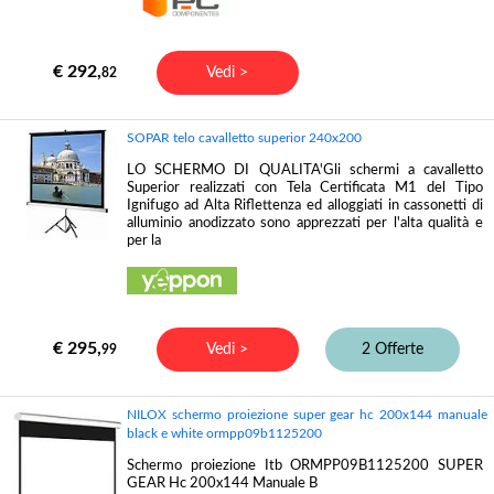
€ 292,
Vedi >
82
SOPAR telo cavalletto superior 240x200
LO SCHERMO DI QUALITA'Gli schermi a cavalletto
Superior realizzati con Tela Certificata M1 del Tipo
Ignifugo ad Alta Riflettenza ed alloggiati in cassonetti di
alluminio anodizzato sono apprezzati per l'alta qualità e
per la
€ 295,
Vedi >
2 Offerte
99
NILOX schermo proiezione super gear hc 200x144 manuale
black e white ormpp09b1125200
Schermo proiezione Itb ORMPP09B1125200 SUPER
GEAR Hc 200x144 Manuale B