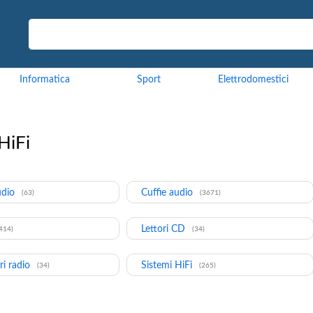
Informatica
Sport
Elettrodomestici
HiFi
udio
Cuffie audio
(63)
(3671)
Lettori CD
414)
(34)
ri radio
Sistemi HiFi
(34)
(265)