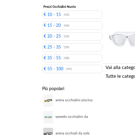
Prezzi Occhialini Nuoto
€ 10 - 15
(43)
€ 15 - 20
(46)
€ 20 - 25
(35)
€ 25 - 35
(59)
€ 35 - 55
(38)
Vai alla categ
€ 55 - 100
(45)
Tutte le categ
Più popolari
arena occhialini piscina
swipe lenti a specchio
speedo occhialini da
nuoto per bambini jet v2
arena occhiali da sole