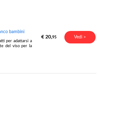
ianco bambini
€ 20,
Vedi >
95
ti per adattarsi a
nte del viso per la