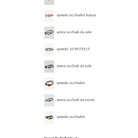
unisex clear black black
speedo occhialini futura
classic junior rosso
trasparente
arena occhiali da sole
unisex smoke black
black
speedo 10 8973515
arena occhiali da sole
unisex smoke deep
green black
speedo occhialini
fastskin hyper elite nero
con lenti a specchio
arancione
arena occhiali da nuoto
the one plus mirror nero
speedo occhialini
hydropulse nero con
lenti a specchio lilla