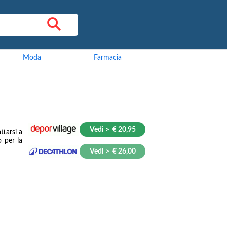
Moda
Farmacia
Vedi > € 20,95
ttarsi a
o per la
Vedi > € 26,00