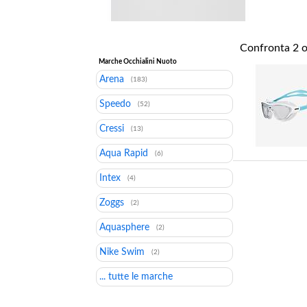
Confronta
2
o
Marche Occhialini Nuoto
Arena
(183)
Speedo
(52)
Cressi
(13)
Aqua Rapid
(6)
Intex
(4)
Zoggs
(2)
Aquasphere
(2)
Nike Swim
(2)
... tutte le marche