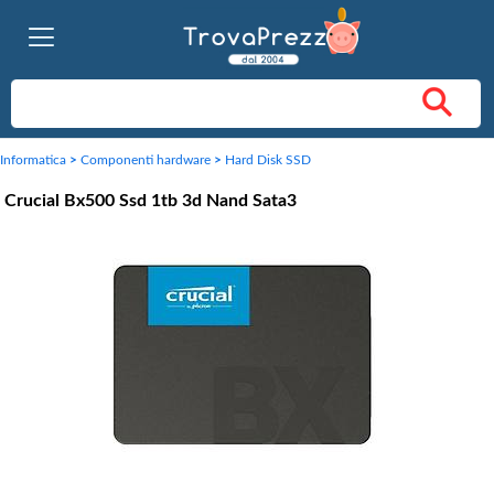
Informatica
>
Componenti hardware
>
Hard Disk SSD
Crucial Bx500 Ssd 1tb 3d Nand Sata3