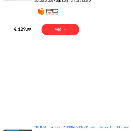
laptop o desktop con l'unità a stato
€ 129,
Vedi >
99
CRUCIAL bx500 ct1000bx500ssd1 ssd interno 1tb 3d nand