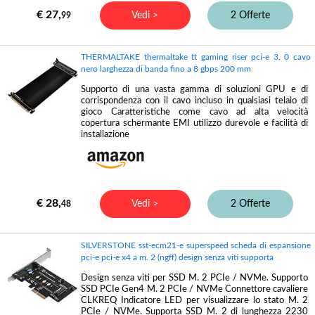
€ 27,
Vedi >
2 Offerte
99
THERMALTAKE thermaltake tt gaming riser pci-e 3. 0 cavo
nero larghezza di banda fino a 8 gbps 200 mm
Supporto di una vasta gamma di soluzioni GPU e di
corrispondenza con il cavo incluso in qualsiasi telaio di
gioco Caratteristiche come cavo ad alta velocità
copertura schermante EMI utilizzo durevole e facilità di
installazione
€ 28,
Vedi >
2 Offerte
48
SILVERSTONE sst-ecm21-e superspeed scheda di espansione
pci-e pci-e x4 a m. 2 (ngff) design senza viti supporta
Design senza viti per SSD M. 2 PCIe / NVMe. Supporto
SSD PCIe Gen4 M. 2 PCIe / NVMe Connettore cavaliere
CLKREQ Indicatore LED per visualizzare lo stato M. 2
PCIe / NVMe. Supporta SSD M. 2 di lunghezza 2230