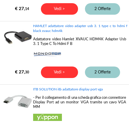
€ 27,
Vedi >
2 Offerte
14
HAMLET adattatore video adapter usb 3. 1 type c to hdmi f
black xvauc hdm4k
Adattatore video Hamlet XVAUC HDM4K Adapter Usb
3. 1 Type C To Hdmi F B
€ 27,
Vedi >
2 Offerte
30
ITB SOLUTION itb adattatore display port vga
- Per il collegamento di una scheda grafica con connettore
Display Port ad un monitor VGA tramite un cavo VGA
MM