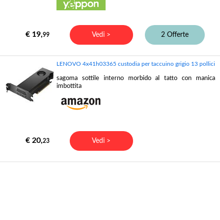
€ 19,
Vedi >
2 Offerte
99
LENOVO 4x41h03365 custodia per taccuino grigio 13 pollici
sagoma sottile interno morbido al tatto con manica
imbottita
€ 20,
Vedi >
23