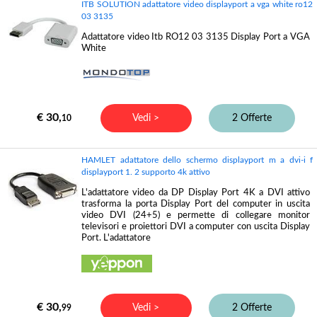
ITB SOLUTION adattatore video displayport a vga white ro12
03 3135
Adattatore video Itb RO12 03 3135 Display Port a VGA
White
€ 30,
Vedi >
2 Offerte
10
HAMLET adattatore dello schermo displayport m a dvi-i f
displayport 1. 2 supporto 4k attivo
L'adattatore video da DP Display Port 4K a DVI attivo
trasforma la porta Display Port del computer in uscita
video DVI (24+5) e permette di collegare monitor
televisori e proiettori DVI a computer con uscita Display
Port. L'adattatore
€ 30,
Vedi >
2 Offerte
99