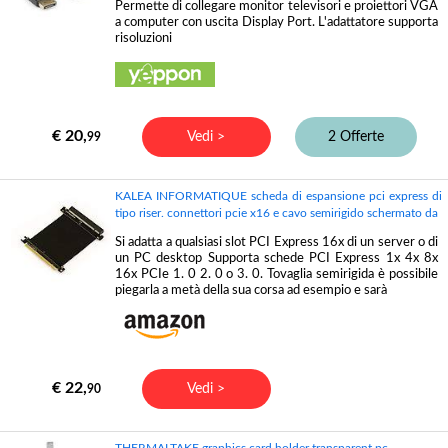
Permette di collegare monitor televisori e proiettori VGA
a computer con uscita Display Port. L'adattatore supporta
risoluzioni
€ 20,
Vedi >
2 Offerte
99
KALEA INFORMATIQUE scheda di espansione pci express di
tipo riser. connettori pcie x16 e cavo semirigido schermato da
Si adatta a qualsiasi slot PCI Express 16x di un server o di
un PC desktop Supporta schede PCI Express 1x 4x 8x
16x PCIe 1. 0 2. 0 o 3. 0. Tovaglia semirigida è possibile
piegarla a metà della sua corsa ad esempio e sarà
€ 22,
Vedi >
90
THERMALTAKE graphics card holder transparent pc