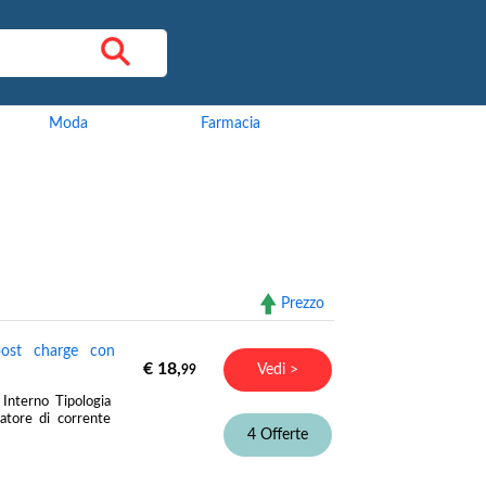
Moda
Farmacia
Prezzo
oost charge con
€ 18,
Vedi >
99
nterno Tipologia
atore di corrente
4 Offerte