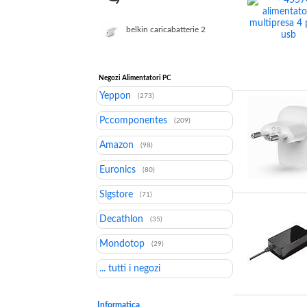
65 w nero
belkin caricabatterie 2
porte usb a 12w bianco
Negozi Alimentatori PC
Yeppon
(273)
Pccomponentes
(209)
Amazon
(98)
Euronics
(80)
Slgstore
(71)
Decathlon
(35)
Mondotop
(29)
... tutti i negozi
Informatica