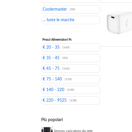
Coolermaster
(30)
... tutte le marche
Prezzi Alimentatori Pc
€ 20 - 35
(160)
€ 35 - 45
(92)
€ 45 - 75
(146)
€ 75 - 140
(136)
€ 140 - 220
(130)
€ 220 - 9525
(138)
Più popolari
lenovo caricatore da rete