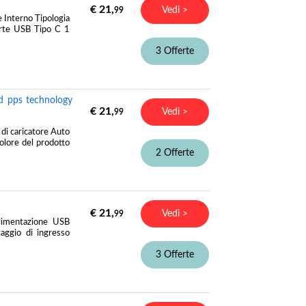
€ 21,
Vedi >
99
Interno Tipologia
orte USB Tipo C 1
3 Offerte
d pps technology
€ 21,
Vedi >
99
 caricatore Auto
olore del prodotto
2 Offerte
€ 21,
Vedi >
99
limentazione USB
aggio di ingresso
3 Offerte