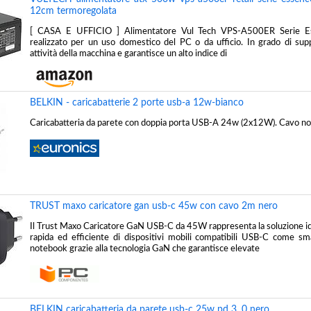
12cm termoregolata
[ CASA E UFFICIO ] Alimentatore Vul Tech VPS-A500ER Serie 
realizzato per un uso domestico del PC o da ufficio. In grado di sup
attività della macchina e garantisce un alto indice di
BELKIN - caricabatterie 2 porte usb-a 12w-bianco
Caricabatteria da parete con doppia porta USB-A 24w (2x12W). Cavo non
TRUST maxo caricatore gan usb-c 45w con cavo 2m nero
Il Trust Maxo Caricatore GaN USB-C da 45W rappresenta la soluzione idea
rapida ed efficiente di dispositivi mobili compatibili USB-C come s
notebook grazie alla tecnologia GaN che garantisce elevate
BELKIN caricabatteria da parete usb-c 25w pd 3. 0 nero