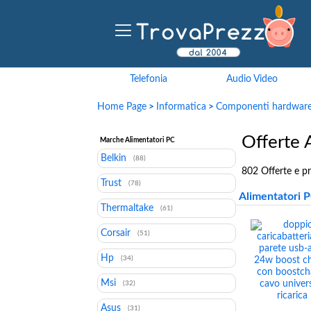
Telefonia
Audio Video
Home Page
>
Informatica
>
Componenti hardwar
Offerte 
Marche Alimentatori PC
Belkin
(88)
802 Offerte e pr
Trust
(78)
Alimentatori P
Thermaltake
(61)
Corsair
(51)
Hp
(34)
Msi
(32)
Asus
(31)