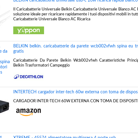
BELKIN caricabatterie universale usb-c 20w ricarica rapida bianc
Il Caricabatterie Universale Belkin Caricabatterie Universale Bianco AC R
soluzione ideale per ricaricare rapidamente i tuoi dispositivi mobili in tut
Caricabatterie Universale Bianco AC Ricarica
BELKIN belkin. caricabatterie da parete wcb002vfwh spina eu tra
gratis
Caricabatterie Da Parete Belkin Wcb002vfwh Caratteristiche Princ
Belkin Trasformatori Campeggio
INTERTECH cargador inter-tech 60w externa con toma de disposi
CARGADOR INTER-TECH 60W EXTERNA CON TOMA DE DISPOSIT
XTREME - 45574 alimentatore multipresa 4 porte usb