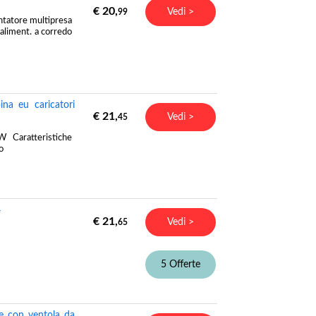
€ 20,
Vedi >
99
tore multipresa
aliment. a corredo
na eu caricatori
€ 21,
Vedi >
45
 Caratteristiche
o
4
€ 21,
Vedi >
65
5 Offerte
e con ventola da