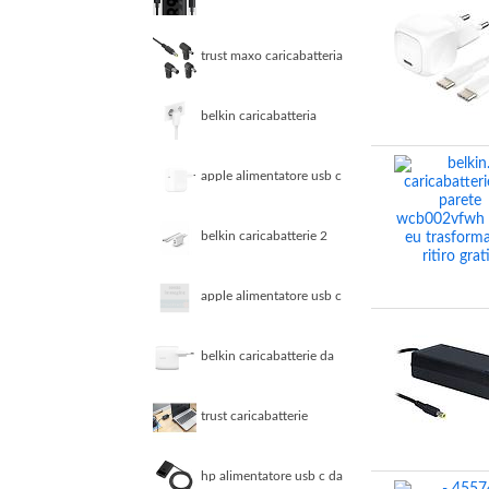
68w usb c nero
trust maxo caricabatteria
per laptop da 90w a
marca hp
belkin caricabatteria
boostcharge da parete 3
usb cavo bianco
apple alimentatore usb c
da 30w
belkin caricabatterie 2
porte usba cavo usb a a
ligh 1m bianco
apple alimentatore usb c
da 70w
belkin caricabatterie da
parete dual 30w porta
usb c bianco
trust caricabatterie
universale da 45w per
laptop
hp alimentatore usb c da