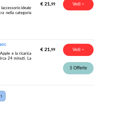
€ 21,
Vedi >
99
laccessorio ideale
ra nella categoria
lanc
€ 21,
Vedi >
99
pple e la ricarica
circa 24 minuti. La
5 Offerte
51