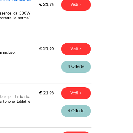
€ 21,
Vedi >
75
Essence da 500W
portare le normali
€ 21,
Vedi >
90
 incluso.
4 Offerte
€ 21,
Vedi >
98
le per la ricarica
martphone tablet e
4 Offerte