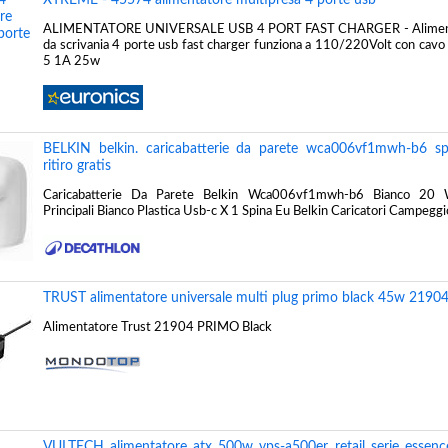
ALIMENTATORE UNIVERSALE USB 4 PORT FAST CHARGER - Alimenta
da scrivania 4 porte usb fast charger funziona a 110/220Volt con cavo 
5 1A 25w
BELKIN belkin. caricabatterie da parete wca006vf1mwh-b6 spi
ritiro gratis
Caricabatterie Da Parete Belkin Wca006vf1mwh-b6 Bianco 20 W
Principali Bianco Plastica Usb-c X 1 Spina Eu Belkin Caricatori Campeggi
TRUST alimentatore universale multi plug primo black 45w 2190
Alimentatore Trust 21904 PRIMO Black
VULTECH alimentatore atx 500w vps-a500er retail serie essenc