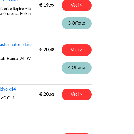
o con cavo
€ 19,
Vedi >
99
icarica Rapida è la
ta sicurezza. Belkin
3 Offerte
sformatori ritiro
€ 20,
Vedi >
48
ipali Bianco 24 W
4 Offerte
tivo c14
€ 20,
Vedi >
51
IVO C14