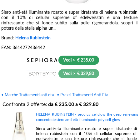
Siero anti-età illuminante rosato e super idratante di helena rubinstein
con il 10% di cellular supreme of edelweisstm e una texture
rinfrescante che si fonde subito sulla pelle rigenerandola. scopri il
potere della stella alpina un...
Brand:
Helena Rubinstein
EAN:
3614272436442
Vedi > € 235,00
Vedi > € 329,80
• Marche Trattamenti anti eta
• Prezzi Trattamenti Anti Eta
Confronta
2
offerte:
da €
235.00
a €
329.80
HELENA RUBINSTEIN - prodigy cellglow the deep renewing
concentrate siero anti-età illuminante pdy cell-glow
Siero anti-età illuminante rosato e super idratante di
helena rubinstein con il 10% di cellular supreme of
edelweisstm e una texture rinfrescante che si fonde