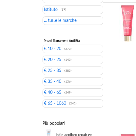
Istituto
(37)
... tutte le marche
Prezzi Trattamenti Anti Eta
€ 10 - 20
(273)
€ 20 - 25
(143)
€ 25 - 35
(383)
€ 35 - 40
(136)
€ 40 - 65
(249)
€ 65 - 1060
(245)
Più popolari
isdin acniben repair gel