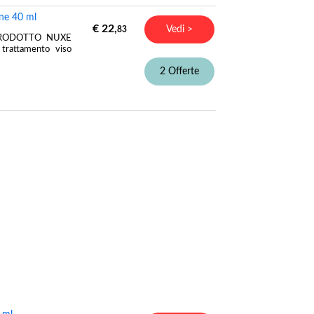
one 40 ml
€ 22,
Vedi >
83
E PRODOTTO NUXE
trattamento viso
2 Offerte