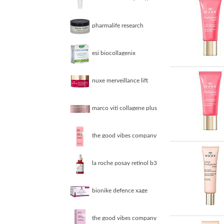
crema idratante 40 ml
pharmalife research
bava pure crema viso
esi biocollagenix
integratore di collagene
60 ovalette
nuxe merveillance lift
crema antirughe giorno
vellutata
marco viti collagene plus
beauty drink
the good vibes company
crema viso pelli mature
50 ml
la roche posay retinol b3
siero antieta 30 ml
bionike defence xage
fiale concentrate anti eta
multi correttive
the good vibes company