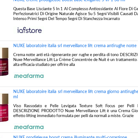
Questa Base Lisciante 5 In 1 Al Complesso Antiossidante Al Fiore Di G
Perfezionatrici Di Origine Naturale Agisce Su 5 Segni Visibili Causati D
Intenso Primi Segni Del Tempo Segni Di Stanchezza Incarnato
NUXE laboratoire italia srl merveillance lift crema antirughe notte
Crema notte anti età rigenerante per rughe e perdita di tono DES
Nuxe Merveillance Lift La Crème Concentrée de Nuit è un trattamento 
alta efficacia studiato per offrire alla
NUXE laboratoire italia srl merveillance lift crema giorno antirughe
ml
Viso Rassodato e Pelle Levigata Texture Soft Focus per Pelli
DESCRIZIONE PRODOTTO Nuxe Merveillance Lift è una Crema Gior
effetto lifting immediato formulata per pelli da normali a miste. Grazie
NUXE prodigieuse boost crema illuminante multi-correzione