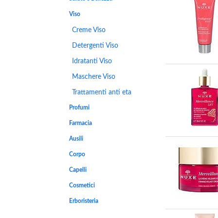
Viso
Creme Viso
Detergenti Viso
Idratanti Viso
Maschere Viso
Trattamenti anti eta
Profumi
Farmacia
Ausili
Corpo
Capelli
Cosmetici
Erboristeria