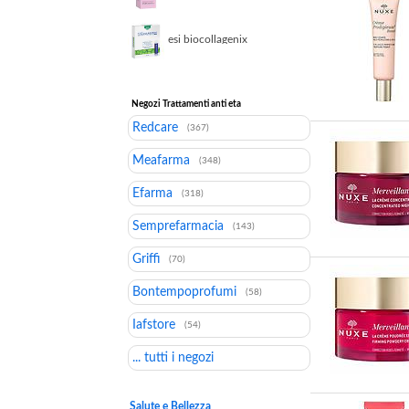
crema viso illuminante
50 ml
esi biocollagenix
integratore di collagene
10 drink
Negozi Trattamenti anti eta
Redcare
(367)
Meafarma
(348)
Efarma
(318)
Semprefarmacia
(143)
Griffi
(70)
Bontempoprofumi
(58)
Iafstore
(54)
... tutti i negozi
Salute e Bellezza