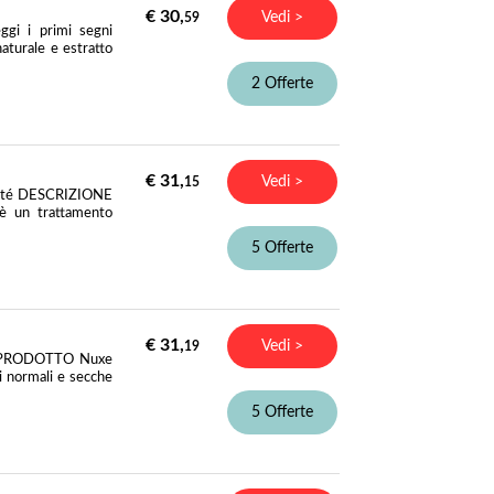
€ 30,
Vedi >
59
ggi i primi segni
naturale e estratto
2 Offerte
€ 31,
Vedi >
15
olleté DESCRIZIONE
è un trattamento
5 Offerte
€ 31,
Vedi >
19
NE PRODOTTO Nuxe
li normali e secche
5 Offerte