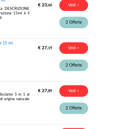
 ml
€ 23,
Vedi >
66
tica DESCRIZIONE
ezione 15ml è il
l
2 Offerte
e 15 ml
€ 27,
Vedi >
19
2 Offerte
€ 27,
Vedi >
89
sciante 5 in 1 al
di origine naturale
2 Offerte