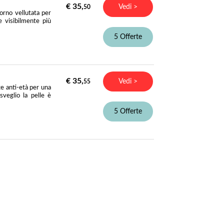
€ 35,
Vedi >
50
orno vellutata per
e visibilmente più
5 Offerte
€ 35,
Vedi >
55
e anti-età per una
sveglio la pelle è
5 Offerte