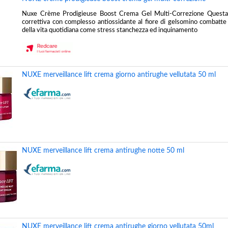
Nuxe Crème Prodigieuse Boost Crema Gel Multi-Correzione Questa 
correttiva con complesso antiossidante al fiore di gelsomino combatte g
della vita quotidiana come stress stanchezza ed inquinamento
NUXE merveillance lift crema giorno antirughe vellutata 50 ml
NUXE merveillance lift crema antirughe notte 50 ml
NUXE merveillance lift crema antirughe giorno vellutata 50ml