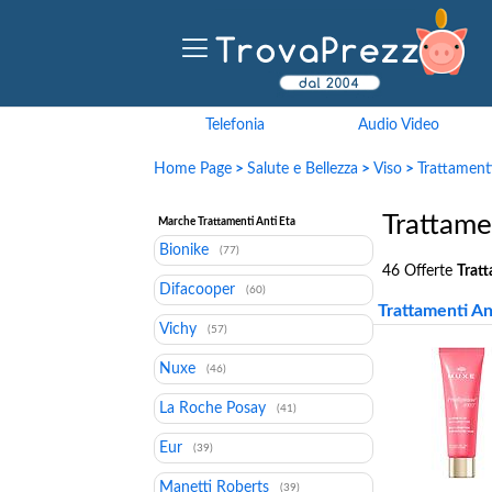
Telefonia
Audio Video
Home Page
>
Salute e Bellezza
>
Viso
>
Trattamenti
Trattame
Marche Trattamenti Anti Eta
Bionike
(77)
46 Offerte
Tratt
Difacooper
(60)
Trattamenti An
Vichy
(57)
Nuxe
(46)
La Roche Posay
(41)
Eur
(39)
Manetti Roberts
(39)