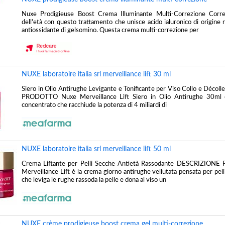
Nuxe Prodigieuse Boost Crema Illuminante Multi-Correzione Corre
dell'età con questo trattamento che unisce acido ialuronico di origine 
antiossidante di gelsomino. Questa crema multi-correzione per
NUXE laboratoire italia srl merveillance lift 30 ml
Siero in Olio Antirughe Levigante e Tonificante per Viso Collo e Déc
PRODOTTO Nuxe Merveillance Lift Siero in Olio Antirughe 30ml 
concentrato che racchiude la potenza di 4 miliardi di
NUXE laboratoire italia srl merveillance lift 50 ml
Crema Liftante per Pelli Secche Antietà Rassodante DESCRIZIO
Merveillance Lift è la crema giorno antirughe vellutata pensata per pel
che leviga le rughe rassoda la pelle e dona al viso un
NUXE crème prodigieuse boost crema gel multi-correzione