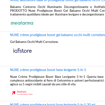
NUXE laboratoire italia srl prodigieuse boost gel balsamo occhi 15
Balsamo Contorno Occhi Illuminante Decongestionante e Antifa
PRODOTTO Nuxe Prodigieuse Boost Gel Balsamo Occhi Multi Corr
trattamento quotidiano ideale per illuminare levigare e decongestionare i
NUXE crème prodigieuse boost gel balsamo occhi multi correzion
Gel Balsamo Occhi Multi Correzione.
NUXE crème prodigieuse boost base levigante 5-in-1
Nuxe Crème Prodigieuse Boost Base Levigante 5-In-1 Questa base li
complesso antiossidante al fiore di Gelsomino e polveri perfezionatrici 
agisce su 5 segni visibili causati da uno stile di vita
NUXE crème prodigieuse boost base levigante 5-in-1 30 ml