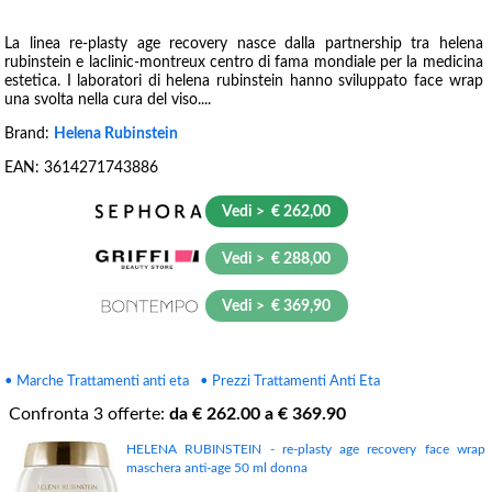
La linea re-plasty age recovery nasce dalla partnership tra helena
rubinstein e laclinic-montreux centro di fama mondiale per la medicina
estetica. I laboratori di helena rubinstein hanno sviluppato face wrap
una svolta nella cura del viso....
Brand:
Helena Rubinstein
EAN:
3614271743886
Vedi > € 262,00
Vedi > € 288,00
Vedi > € 369,90
• Marche Trattamenti anti eta
• Prezzi Trattamenti Anti Eta
Confronta
3
offerte:
da €
262.00
a €
369.90
HELENA RUBINSTEIN - re-plasty age recovery face wrap
maschera anti-age 50 ml donna