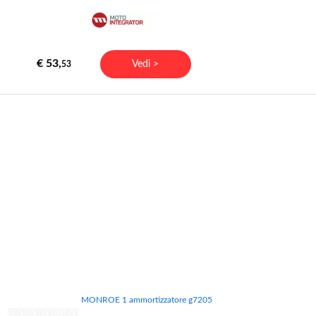
€ 53,
Vedi >
53
MONROE 1 ammortizzatore g7205