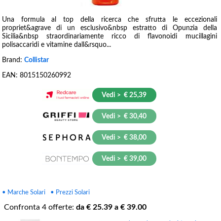
Una formula al top della ricerca che sfrutta le eccezionali
propriet&agrave di un esclusivo&nbsp estratto di Opunzia della
Sicilia&nbsp straordinariamente ricco di flavonoidi mucillagini
polisaccaridi e vitamine dall&rsquo...
Brand:
Collistar
EAN:
8015150260992
Vedi > € 25,39
Vedi > € 30,40
Vedi > € 38,00
Vedi > € 39,00
• Marche Solari
• Prezzi Solari
Confronta
4
offerte:
da €
25.39
a €
39.00