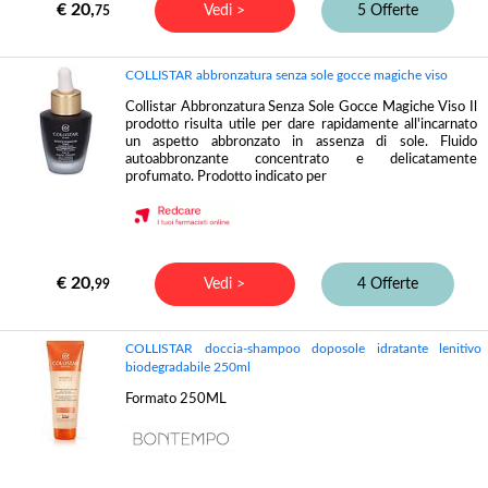
€ 20,
Vedi >
5 Offerte
75
COLLISTAR abbronzatura senza sole gocce magiche viso
Collistar Abbronzatura Senza Sole Gocce Magiche Viso Il
prodotto risulta utile per dare rapidamente all'incarnato
un aspetto abbronzato in assenza di sole. Fluido
autoabbronzante concentrato e delicatamente
profumato. Prodotto indicato per
€ 20,
Vedi >
4 Offerte
99
COLLISTAR doccia-shampoo doposole idratante lenitivo
biodegradabile 250ml
Formato 250ML