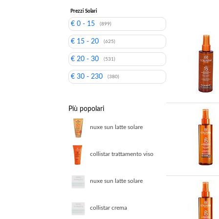
Prezzi Solari
€ 0 - 15
(899)
€ 15 - 20
(625)
€ 20 - 30
(531)
€ 30 - 230
(380)
Più popolari
nuxe sun latte solare
viso e corpo spf50
collistar trattamento viso
abbronzante antirughe
spf15
nuxe sun latte solare
delizioso viso e corpo
anti eta spf30 150 ml
collistar crema
abbronzante protezione