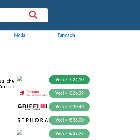
Moda
Farmacia
Vedi > € 24,10
ula che
Ricco di
Vedi > € 26,39
Vedi > € 30,40
Vedi > € 36,00
Vedi > € 37,99