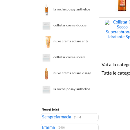
ultra spf30
la roche posay anthelios
spray solare corpo
invisibile spf50
collistar crema doccia
shampoo doposole
idratante lenitivo
nuxe crema solare anti
eta viso spf30 50ml
solare viso alta prot
collistar crema solare
protezione attiva pelli
Vai alla categ
ipersensibili spf50
Tutte le categ
nuxe crema solare visage
corp 150ml one size
la roche posay anthelios
uvmune 400 fluido anti
macchie spf50
Negozi Solari
Semprefarmacia
(555)
Efarma
(540)