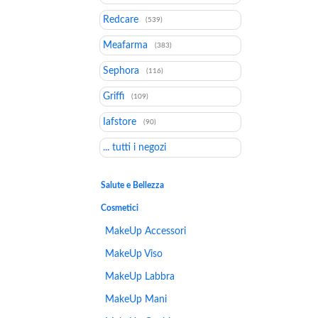
Redcare
(539)
Meafarma
(383)
Sephora
(116)
Griffi
(109)
Iafstore
(90)
... tutti i negozi
Salute e Bellezza
Cosmetici
MakeUp Accessori
MakeUp Viso
MakeUp Labbra
MakeUp Mani