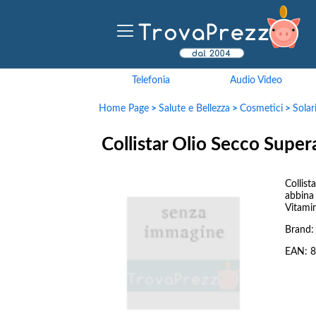
Telefonia
Audio Video
Home Page
>
Salute e Bellezza
>
Cosmetici
>
Solar
Collistar Olio Secco Supe
Collis
abbina 
Vitamin
Brand
EAN:
8