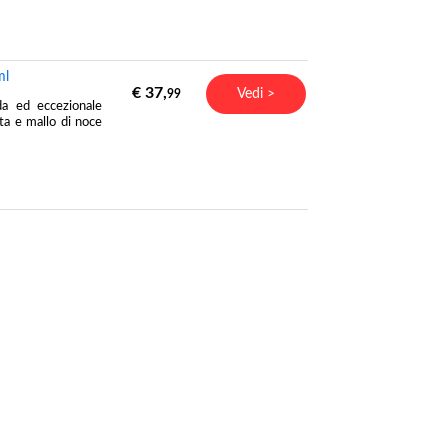
ml
€ 37,
Vedi >
99
da ed eccezionale
ota e mallo di noce