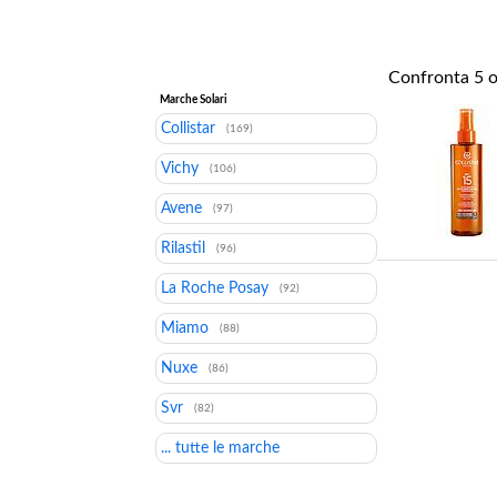
Confronta
5
o
Marche Solari
Collistar
(169)
Vichy
(106)
Avene
(97)
Rilastil
(96)
La Roche Posay
(92)
Miamo
(88)
Nuxe
(86)
Svr
(82)
... tutte le marche