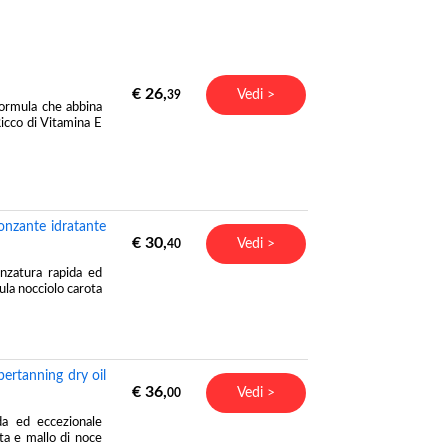
€ 26,
Vedi >
39
formula che abbina
Ricco di Vitamina E
onzante idratante
€ 30,
Vedi >
40
nzatura rapida ed
ula nocciolo carota
ertanning dry oil
€ 36,
Vedi >
00
da ed eccezionale
ota e mallo di noce