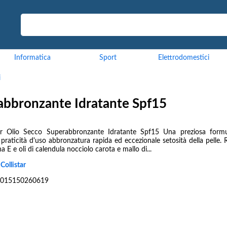
Informatica
Sport
Elettrodomestici
i
rabbronzante Idratante Spf15
tar Olio Secco Superabbronzante Idratante Spf15 Una preziosa form
praticità d'uso abbronzatura rapida ed eccezionale setosità della pelle. 
a E e oli di calendula nocciolo carota e mallo di...
:
Collistar
015150260619