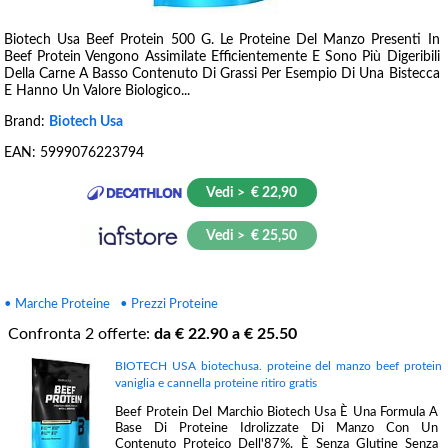
Biotech Usa Beef Protein 500 G. Le Proteine Del Manzo Presenti In
Beef Protein Vengono Assimilate Efficientemente E Sono Più Digeribili
Della Carne A Basso Contenuto Di Grassi Per Esempio Di Una Bistecca
E Hanno Un Valore Biologico...
Brand:
Biotech Usa
EAN:
5999076223794
Vedi > € 22,90
Vedi > € 25,50
• Marche Proteine
• Prezzi Proteine
Confronta
2
offerte:
da €
22.90
a €
25.50
BIOTECH USA biotechusa. proteine del manzo beef protein
vaniglia e cannella proteine ritiro gratis
Beef Protein Del Marchio Biotech Usa È Una Formula A
Base Di Proteine Idrolizzate Di Manzo Con Un
Contenuto Proteico Dell'87%. È Senza Glutine Senza