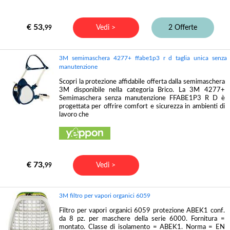
€ 53,
Vedi >
2 Offerte
99
3M semimaschera 4277+ ffabe1p3 r d taglia unica senza
manutenzione
Scopri la protezione affidabile offerta dalla semimaschera
3M disponibile nella categoria Brico. La 3M 4277+
Semimaschera senza manutenzione FFABE1P3 R D è
progettata per offrire comfort e sicurezza in ambienti di
lavoro che
€ 73,
Vedi >
99
3M filtro per vapori organici 6059
Filtro per vapori organici 6059 protezione ABEK1 conf.
da 8 pz. per maschere della serie 6000. Fornitura =
montato. Classe di isolamento = ABEK1. Norma = EN