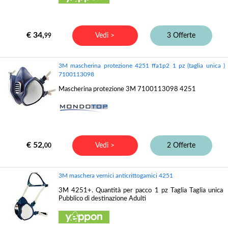
€ 34,
Vedi >
3 Offerte
99
3M mascherina protezione 4251 ffa1p2 1 pz (taglia unica )
7100113098
Mascherina protezione 3M 7100113098 4251
€ 52,
Vedi >
2 Offerte
00
3M maschera vernici anticrittogamici 4251
3M 4251+. Quantità per pacco 1 pz Taglia Taglia unica
Pubblico di destinazione Adulti