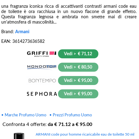
una fragranza iconica ricca di accattivanti contrasti armani code eau
de toilette è ora racchiusa in un nuovo flacone di grande effetto.
Questa fragranza legnosa e ambrata non smette mai di creare
un'atmosfera di mascolinità...
Brand:
Armani
EAN:
3614273636582
Vedi > € 71,12
Vedi > € 80,50
Vedi > € 95,00
Vedi > € 95,00
• Marche Profumo Uomo
• Prezzi Profumo Uomo
Confronta
4
offerte:
da €
71.12
a €
95.00
ARMANI code pour homme ricaricabile eau de toilette 50 ml