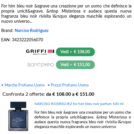
For him bleu noir &egrave una creazione per un uomo che definisce la
propria unicit&agrave. &nbsp Misteriosa e audace questa nuova
fragranza bleu noir rivisita l&rsquo eleganza maschile esplorando un
nuovo universo...
Brand:
Narciso Rodriguez
EAN:
3423222056070
Vedi > € 108,00
Vedi > € 151,00
• Marche Profumo Uomo
• Prezzi Profumo Uomo
Confronta
2
offerte:
da €
108.00
a €
151.00
NARCISO RODRIGUEZ for him bleu noir parfum 100 ml
For him bleu noir &egrave una creazione per un uomo che
definisce la propria unicit&agrave. &nbsp Misteriosa e
audace questa nuova fragranza bleu noir rivisita l&rsquo
eleganza maschile esplorando un nuovo universo