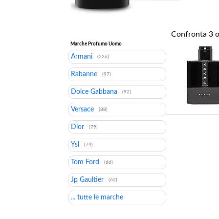
Confronta
3
o
Marche Profumo Uomo
Armani
(226)
Rabanne
(97)
Dolce Gabbana
(92)
Versace
(88)
Dior
(79)
Ysl
(74)
Tom Ford
(66)
Jp Gaultier
(62)
... tutte le marche