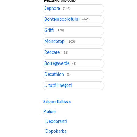
Negozi Profumo Uomo
Sephora
(564)
Bontempoprofumi
(465)
Griffi
(369)
Mondotop
(105)
Redcare
(91)
Bottegaverde
(3)
Decathlon
(1)
... tutti i negozi
Salute e Bellezza
Profumi
Deodoranti
Dopobarba