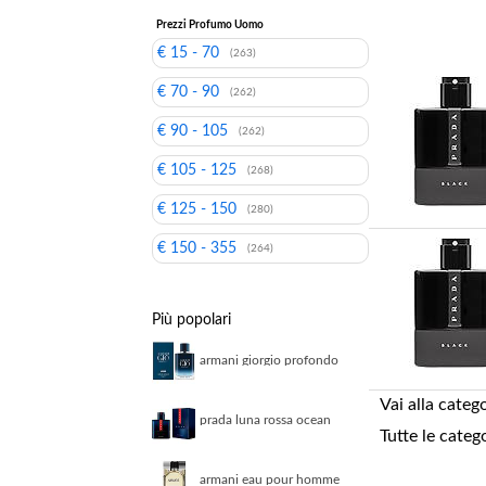
Prezzi Profumo Uomo
€ 15 - 70
(263)
€ 70 - 90
(262)
€ 90 - 105
(262)
€ 105 - 125
(268)
€ 125 - 150
(280)
€ 150 - 355
(264)
Più popolari
armani giorgio profondo
parfum 100ml parfum
uomo
Vai alla categ
prada luna rossa ocean
Tutte le categ
ricaricabile eau de
parfum 50 ml
armani eau pour homme