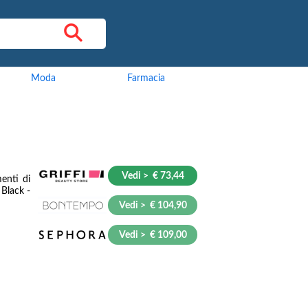
Moda
Farmacia
Vedi > € 73,44
enti di
Black -
Vedi > € 104,90
Vedi > € 109,00