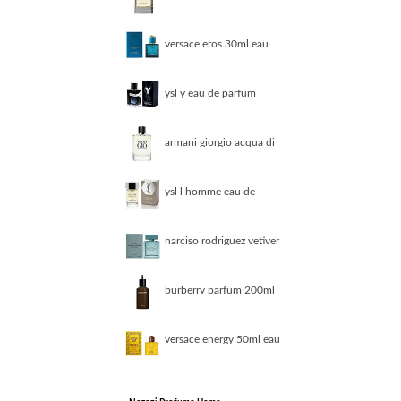
eau de toilette
vaporisateur 100 ml
donna
versace eros 30ml eau
de toilette
ysl y eau de parfum
50ml donna
armani giorgio acqua di
gio 100ml eau de
parfum
ysl l homme eau de
toilette 100 ml
narciso rodriguez vetiver
musc 100ml eau de
toilette
burberry parfum 200ml
parfum uomo
versace energy 50ml eau
de parfum