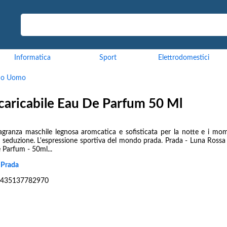
Informatica
Sport
Elettrodomestici
mo Uomo
caricabile Eau De Parfum 50 Ml
agranza maschile legnosa aromcatica e sofisticata per la notte e i mom
a seduzione. L'espressione sportiva del mondo prada. Prada - Luna Rossa 
 Parfum - 50ml...
:
Prada
435137782970