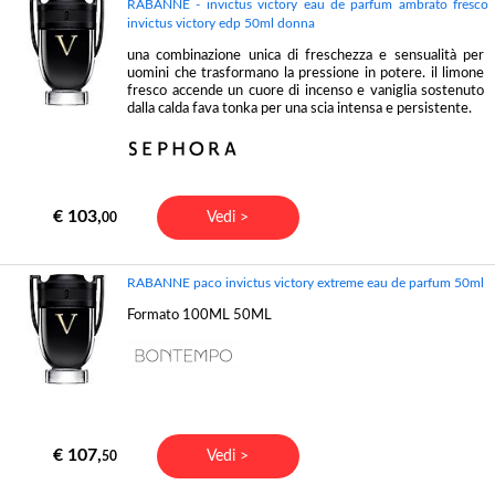
RABANNE - invictus victory eau de parfum ambrato fresco
invictus victory edp 50ml donna
una combinazione unica di freschezza e sensualità per
uomini che trasformano la pressione in potere. il limone
fresco accende un cuore di incenso e vaniglia sostenuto
dalla calda fava tonka per una scia intensa e persistente.
€ 103,
Vedi >
00
RABANNE paco invictus victory extreme eau de parfum 50ml
Formato 100ML 50ML
€ 107,
Vedi >
50