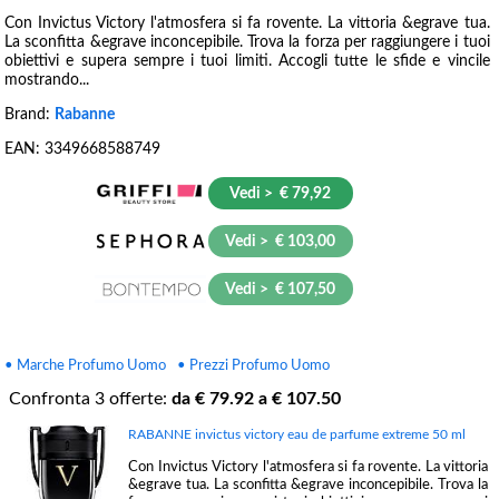
Con Invictus Victory l'atmosfera si fa rovente. La vittoria &egrave tua.
La sconfitta &egrave inconcepibile. Trova la forza per raggiungere i tuoi
obiettivi e supera sempre i tuoi limiti. Accogli tutte le sfide e vincile
mostrando...
Brand:
Rabanne
EAN:
3349668588749
Vedi > € 79,92
Vedi > € 103,00
Vedi > € 107,50
• Marche Profumo Uomo
• Prezzi Profumo Uomo
Confronta
3
offerte:
da €
79.92
a €
107.50
RABANNE invictus victory eau de parfume extreme 50 ml
Con Invictus Victory l'atmosfera si fa rovente. La vittoria
&egrave tua. La sconfitta &egrave inconcepibile. Trova la