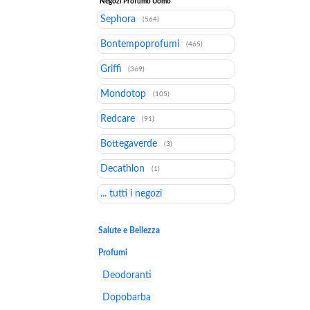
Negozi Profumo Uomo
Sephora
(564)
Bontempoprofumi
(465)
Griffi
(369)
Mondotop
(105)
Redcare
(91)
Bottegaverde
(3)
Decathlon
(1)
... tutti i negozi
Salute e Bellezza
Profumi
Deodoranti
Dopobarba