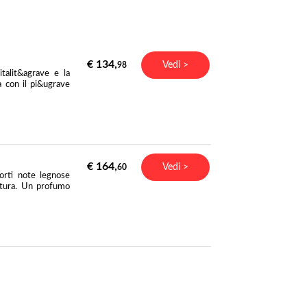
€ 134,
Vedi >
98
alit&agrave e la
 con il pi&ugrave
€ 164,
Vedi >
60
orti note legnose
atura. Un profumo