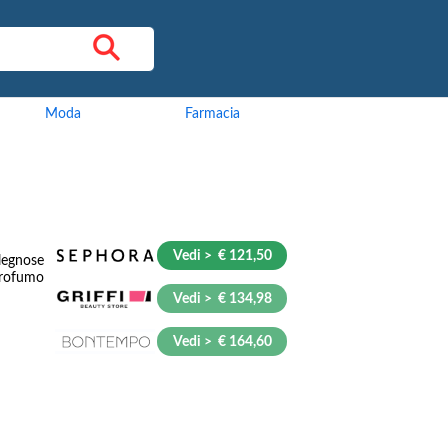
Moda
Farmacia
Vedi > € 121,50
legnose
profumo
Vedi > € 134,98
Vedi > € 164,60