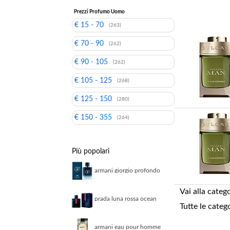
Prezzi Profumo Uomo
€ 15 - 70
(263)
€ 70 - 90
(262)
€ 90 - 105
(262)
€ 105 - 125
(268)
€ 125 - 150
(280)
€ 150 - 355
(264)
Più popolari
armani giorgio profondo
parfum 100ml parfum
uomo
Vai alla categ
prada luna rossa ocean
Tutte le categ
ricaricabile eau de
parfum 50 ml
armani eau pour homme