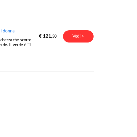
l donna
€ 121,
Vedi >
50
eschezza che scorre
rde. Il verde è ''il