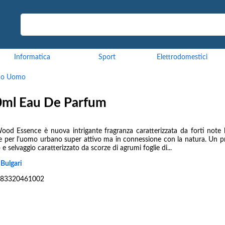
Informatica
Sport
Elettrodomestici
mo Uomo
0ml Eau De Parfum
od Essence è nuova intrigante fragranza caratterizzata da forti note 
e per l'uomo urbano super attivo ma in connessione con la natura. Un 
 e selvaggio caratterizzato da scorze di agrumi foglie di...
:
Bulgari
83320461002