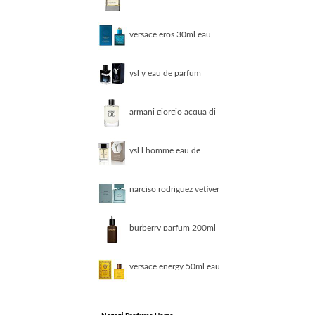
eau de toilette
vaporisateur 100 ml
donna
versace eros 30ml eau
de toilette
ysl y eau de parfum
50ml donna
armani giorgio acqua di
gio 100ml eau de
parfum
ysl l homme eau de
toilette 100 ml
narciso rodriguez vetiver
musc 100ml eau de
toilette
burberry parfum 200ml
parfum uomo
versace energy 50ml eau
de parfum