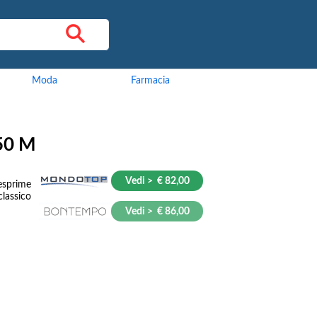
Moda
Farmacia
 50 M
Vedi > € 82,00
esprime
lassico
Vedi > € 86,00