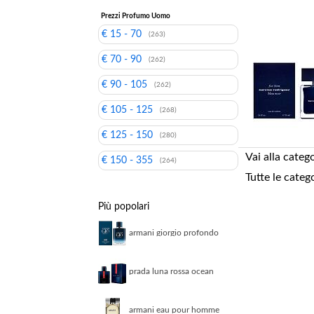
Prezzi Profumo Uomo
€ 15 - 70
(263)
€ 70 - 90
(262)
€ 90 - 105
(262)
€ 105 - 125
(268)
€ 125 - 150
(280)
Vai alla categ
€ 150 - 355
(264)
Tutte le categ
Più popolari
armani giorgio profondo
parfum 100ml parfum
uomo
prada luna rossa ocean
ricaricabile eau de
parfum 50 ml
armani eau pour homme