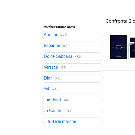
Confronta
2
o
Marche Profumo Uomo
Armani
(226)
Rabanne
(97)
Dolce Gabbana
(92)
Versace
(88)
Dior
(79)
Ysl
(74)
Tom Ford
(66)
Jp Gaultier
(62)
... tutte le marche