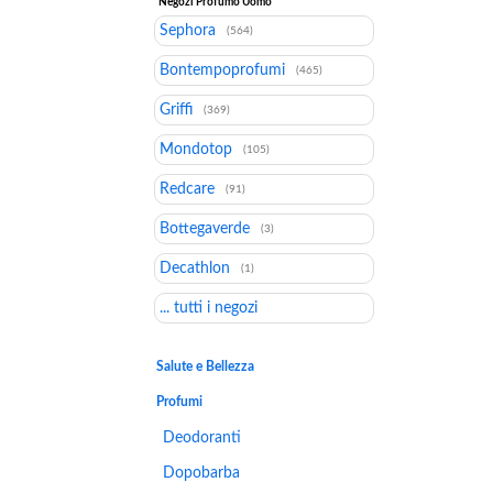
Negozi Profumo Uomo
Sephora
(564)
Bontempoprofumi
(465)
Griffi
(369)
Mondotop
(105)
Redcare
(91)
Bottegaverde
(3)
Decathlon
(1)
... tutti i negozi
Salute e Bellezza
Profumi
Deodoranti
Dopobarba