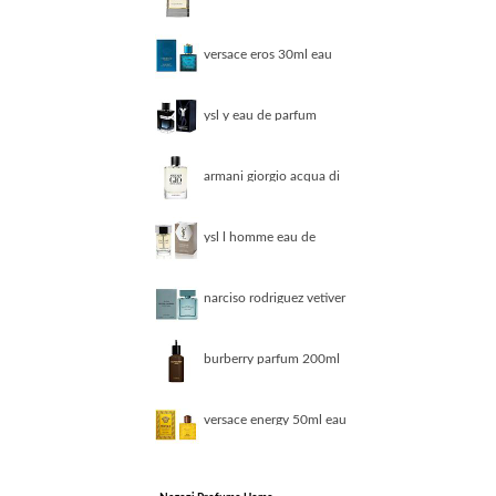
eau de toilette
vaporisateur 100 ml
donna
versace eros 30ml eau
de toilette
ysl y eau de parfum
50ml donna
armani giorgio acqua di
gio 100ml eau de
parfum
ysl l homme eau de
toilette 100 ml
narciso rodriguez vetiver
musc 100ml eau de
toilette
burberry parfum 200ml
parfum uomo
versace energy 50ml eau
de parfum