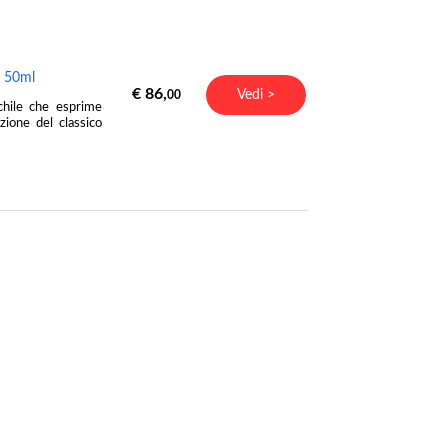
e 50ml
€ 86,
Vedi >
00
chile che esprime
ione del classico