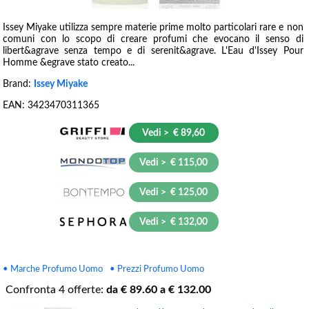
Issey Miyake utilizza sempre materie prime molto particolari rare e non
comuni con lo scopo di creare profumi che evocano il senso di
libert&agrave senza tempo e di serenit&agrave. L'Eau d'Issey Pour
Homme &egrave stato creato...
Brand:
Issey Miyake
EAN:
3423470311365
Vedi > € 89,60
Vedi > € 115,00
Vedi > € 125,00
Vedi > € 132,00
• Marche Profumo Uomo
• Prezzi Profumo Uomo
Confronta
4
offerte:
da €
89.60
a €
132.00