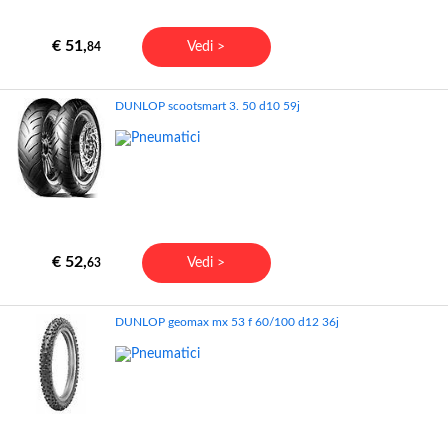
€ 51,
Vedi >
84
DUNLOP scootsmart 3. 50 d10 59j
€ 52,
Vedi >
63
DUNLOP geomax mx 53 f 60/100 d12 36j