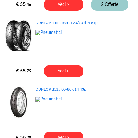
€ 55,
Vedi >
2 Offerte
46
DUNLOP scootsmart 120/70 d14 61p
€ 55,
Vedi >
75
DUNLOP d115 80/80 d14 43p
€ 56,
Vedi >
29