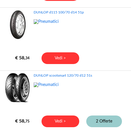
DUNLOP d115 100/70 d14 51p
€ 58,
Vedi >
34
DUNLOP scootsmart 120/70 d12 51s
€ 58,
Vedi >
2 Offerte
75