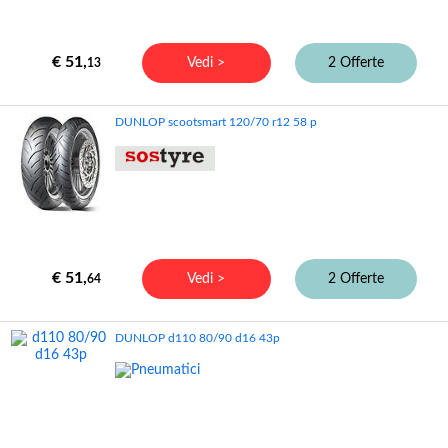
€ 51,
Vedi >
2 Offerte
13
DUNLOP scootsmart 120/70 r12 58 p
€ 51,
Vedi >
2 Offerte
64
DUNLOP d110 80/90 d16 43p