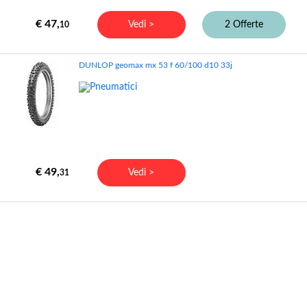
€ 47,
Vedi >
2 Offerte
10
DUNLOP geomax mx 53 f 60/100 d10 33j
€ 49,
Vedi >
31