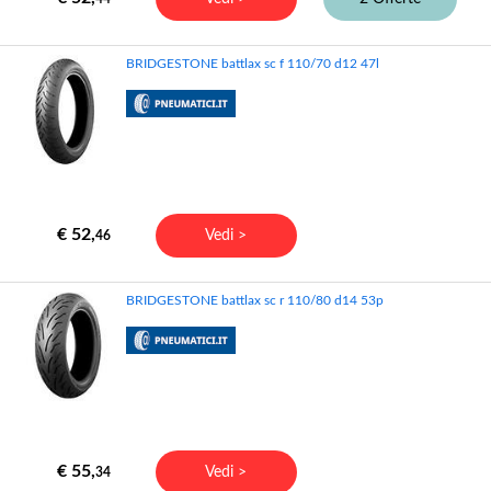
BRIDGESTONE battlax sc f 110/70 d12 47l
€ 52,
Vedi >
46
BRIDGESTONE battlax sc r 110/80 d14 53p
€ 55,
Vedi >
34