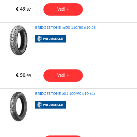
€ 49,
Vedi >
87
BRIDGESTONE ml50 110/80 d10 58j
€ 50,
Vedi >
44
BRIDGESTONE b01 100/90 d10 61j