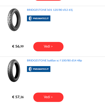
BRIDGESTONE b01 120/80 d12 65j
€ 56,
Vedi >
99
BRIDGESTONE battlax sc f 100/80 d14 48p
€ 57,
Vedi >
36