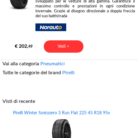
sviluppato per le vetture di alta gamma. Garantisce il
massimo controllo e prestazioni in ogni condizione
invernale. Grazie al disegno direzionale a doppia freccia
del suo battistrada
€ 202,
Vedi >
49
Vai alla categoria
Pneumatici
Tutte le categorie del brand
Pirelli
Visti di recente
Pirelli Winter Sottozero 3 Run Flat 225 45 R18 95v