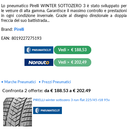
Lo pneumatico Pirelli WINTER SOTTOZERO 3 è stato sviluppato per
le vetture di alta gamma. Garantisce il massimo controllo e prestazioni
in ogni condizione invernale. Grazie al disegno direzionale a doppia
freccia del suo battistrada...
Brand:
Pirelli
EAN:
8019227275193
Vedi > € 188,53
Vedi > € 202,49
• Marche Pneumatici
• Prezzi Pneumatici
Confronta
2
offerte:
da €
188.53
a €
202.49
PIRELLI winter sottozero 3 run flat 225/45 r18 95v