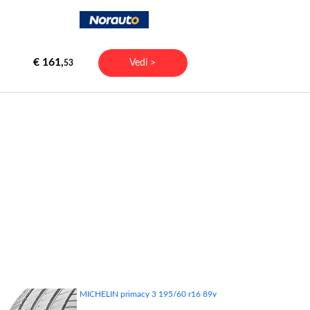
€ 161,
Vedi >
53
MICHELIN primacy 3 195/60 r16 89v