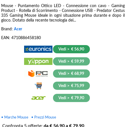
Mouse - Puntamento Ottico LED - Connessione con cavo - Gaming
Product - Rotella di Scorrimento - Connessione USB - Predator Cestus
335 Gaming Mouse ideale in ogni situazione prima durante e dopo il
gioco. Dotato della recente tecnologia dei...
Brand:
Acer
EAN:
4710886458180
Vedi > € 56,90
Vedi > € 59,99
Vedi > € 68,99
Vedi > € 75,99
Vedi > € 79,90
• Marche Mouse
• Prezzi Mouse
Confronta
5
offerte:
da €
56.90
a €
79.90