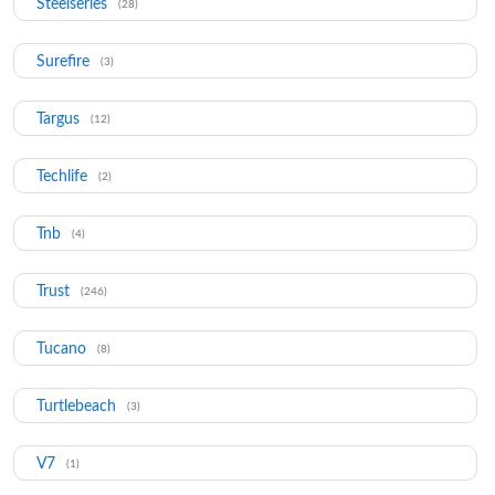
Steelseries
(28)
Surefire
(3)
Targus
(12)
Techlife
(2)
Tnb
(4)
Trust
(246)
Tucano
(8)
Turtlebeach
(3)
V7
(1)