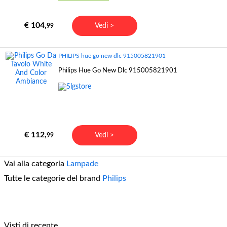
€ 104,
Vedi >
99
PHILIPS hue go new dlc 915005821901
Philips Hue Go New Dlc 915005821901
€ 112,
Vedi >
99
Vai alla categoria
Lampade
Tutte le categorie del brand
Philips
Visti di recente