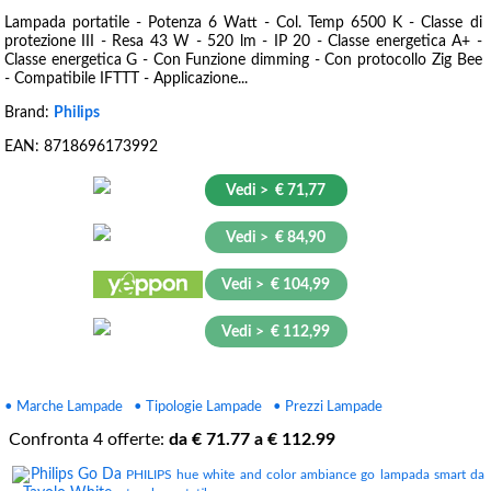
Lampada portatile - Potenza 6 Watt - Col. Temp 6500 K - Classe di
protezione III - Resa 43 W - 520 lm - IP 20 - Classe energetica A+ -
Classe energetica G - Con Funzione dimming - Con protocollo Zig Bee
- Compatibile IFTTT - Applicazione...
Brand:
Philips
EAN:
8718696173992
Vedi > € 71,77
Vedi > € 84,90
Vedi > € 104,99
Vedi > € 112,99
• Marche Lampade
• Tipologie Lampade
• Prezzi Lampade
Confronta
4
offerte:
da €
71.77
a €
112.99
PHILIPS hue white and color ambiance go lampada smart da