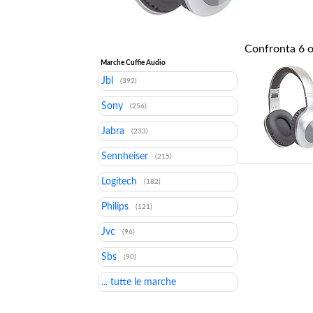
Confronta
6
o
Marche Cuffie Audio
Jbl
(392)
Sony
(256)
Jabra
(233)
Sennheiser
(215)
Logitech
(182)
Philips
(121)
Jvc
(96)
Sbs
(90)
... tutte le marche