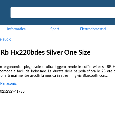
Informatica
Sport
Elettrodomestici
ie audio
s Rb Hx220bdes Silver One Size
ign ergonomico pieghevole e ultra leggero rende le cuffie wireless RB
comode e facili da indossare. La durata della batteria sfiora le 23 ore 
narti mai mentre ascolti la musica in streaming via Bluetooth con...
:
Panasonic
025232941735