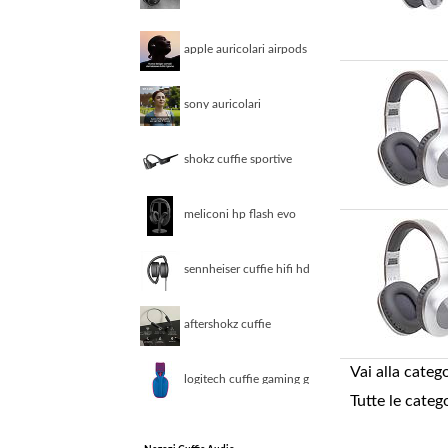
cuffie hd560s
apple auricolari airpods
4 cancell attiva del
rumore
sony auricolari
microfono bluetooth
tws multipoint white
wfc510w ce7
shokz cuffie sportive
open run orecchie libere
nere
meliconi hp flash evo
cuffia tv wireless
sennheiser cuffie hifi hd
400s nere
aftershokz cuffie
sportive openmove
grigio
Vai alla categ
logitech cuffie gaming g
series g435 blue 981
Tutte le categ
001062