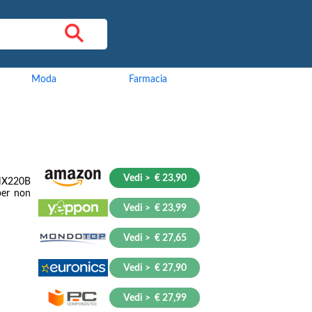
Moda
Farmacia
Vedi > € 23,90
-HX220B
per non
Vedi > € 23,99
Vedi > € 27,65
Vedi > € 27,90
Vedi > € 27,99