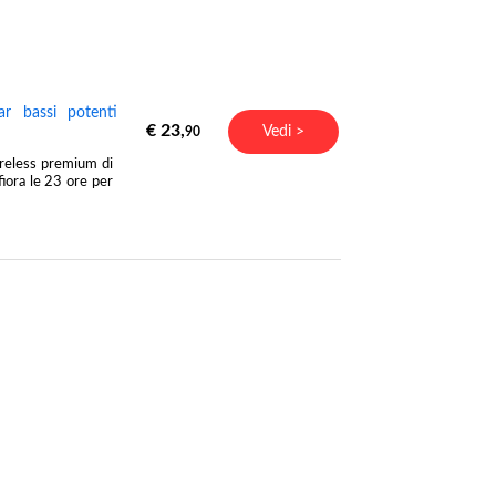
r bassi potenti
€ 23,
Vedi >
90
ireless premium di
fiora le 23 ore per