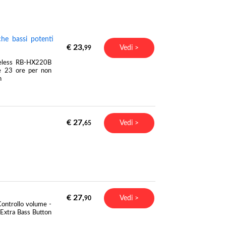
he bassi potenti
€ 23,
Vedi >
99
ireless RB-HX220B
 le 23 ore per non
n
€ 27,
Vedi >
65
€ 27,
Vedi >
90
Controllo volume -
Extra Bass Button