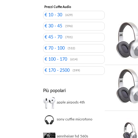
Prezzi Cuffie Audio
€ 10 - 30
(629)
€ 30 - 45
(596)
€ 45 - 70
(701)
€ 70 - 100
(532)
€ 100 - 170
(614)
€ 170 - 2500
(599)
Più popolari
apple airpods 4th
generation airpods 4
sony cuffie microfono
bluetooth multipoint nc
black whch720nb ce7
sennheiser hd 560s