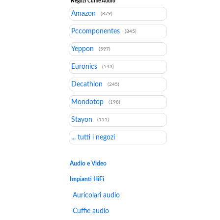
Negozi Cuffie Audio
Amazon
(879)
Pccomponentes
(845)
Yeppon
(597)
Euronics
(543)
Decathlon
(245)
Mondotop
(198)
Stayon
(111)
... tutti i negozi
Audio e Video
Impianti HiFi
Auricolari audio
Cuffie audio