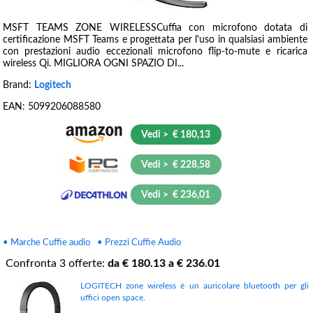
MSFT TEAMS ZONE WIRELESSCuffia con microfono dotata di
certificazione MSFT Teams e progettata per l'uso in qualsiasi ambiente
con prestazioni audio eccezionali microfono flip-to-mute e ricarica
wireless Qi. MIGLIORA OGNI SPAZIO DI...
Brand:
Logitech
EAN:
5099206088580
Vedi > € 180,13
Vedi > € 228,58
Vedi > € 236,01
• Marche Cuffie audio
• Prezzi Cuffie Audio
Confronta
3
offerte:
da €
180.13
a €
236.01
LOGITECH zone wireless è un auricolare bluetooth per gli
uffici open space.