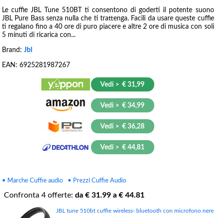
Le cuffie JBL Tune 510BT ti consentono di goderti il potente suono
JBL Pure Bass senza nulla che ti trattenga. Facili da usare queste cuffie
ti regalano fino a 40 ore di puro piacere e altre 2 ore di musica con soli
5 minuti di ricarica con...
Brand:
Jbl
EAN:
6925281987267
Vedi > € 31,99
Vedi > € 34,99
Vedi > € 36,28
Vedi > € 44,81
• Marche Cuffie audio
• Prezzi Cuffie Audio
Confronta
4
offerte:
da €
31.99
a €
44.81
JBL tune 510bt cuffie wireless- bluetooth con microfono nere