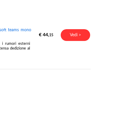
osoft teams mono
€ 44,
Vedi >
15
 i rumori esterni
tensa dedizione al