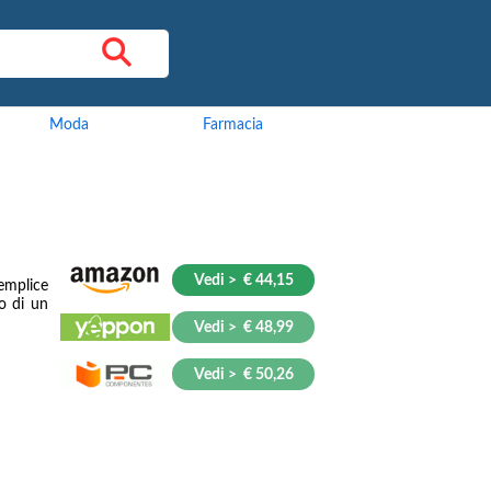
Moda
Farmacia
Vedi > € 44,15
emplice
o di un
Vedi > € 48,99
Vedi > € 50,26