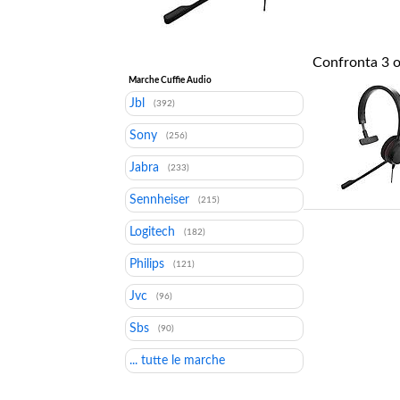
Confronta
3
o
Marche Cuffie Audio
Jbl
(392)
Sony
(256)
Jabra
(233)
Sennheiser
(215)
Logitech
(182)
Philips
(121)
Jvc
(96)
Sbs
(90)
... tutte le marche