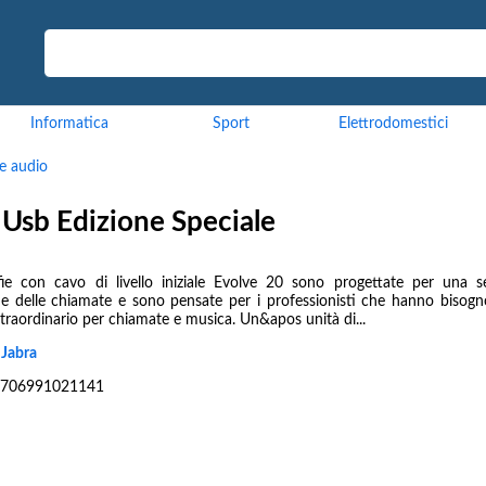
Informatica
Sport
Elettrodomestici
ie audio
Usb Edizione Speciale
fie con cavo di livello iniziale Evolve 20 sono progettate per una s
ne delle chiamate e sono pensate per i professionisti che hanno bisogn
traordinario per chiamate e musica. Un&apos unità di...
:
Jabra
706991021141