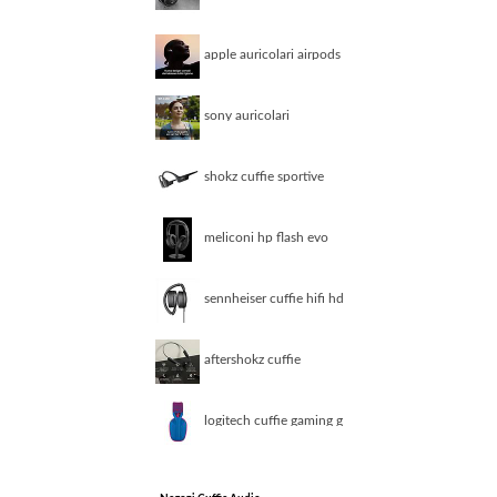
cuffie hd560s
apple auricolari airpods
4 cancell attiva del
rumore
sony auricolari
microfono bluetooth
tws multipoint white
wfc510w ce7
shokz cuffie sportive
open run orecchie libere
nere
meliconi hp flash evo
cuffia tv wireless
sennheiser cuffie hifi hd
400s nere
aftershokz cuffie
sportive openmove
grigio
logitech cuffie gaming g
series g435 blue 981
001062