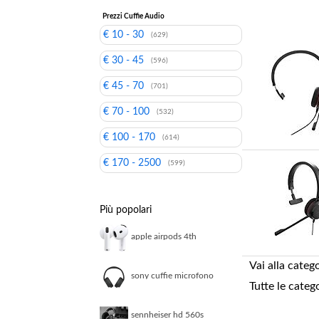
Prezzi Cuffie Audio
€ 10 - 30
(629)
€ 30 - 45
(596)
€ 45 - 70
(701)
€ 70 - 100
(532)
€ 100 - 170
(614)
€ 170 - 2500
(599)
Più popolari
apple airpods 4th
generation airpods 4
Vai alla categ
sony cuffie microfono
Tutte le categ
bluetooth multipoint nc
black whch720nb ce7
sennheiser hd 560s