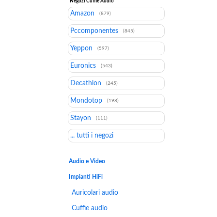
Negozi Cuffie Audio
Amazon
(879)
Pccomponentes
(845)
Yeppon
(597)
Euronics
(543)
Decathlon
(245)
Mondotop
(198)
Stayon
(111)
... tutti i negozi
Audio e Video
Impianti HiFi
Auricolari audio
Cuffie audio