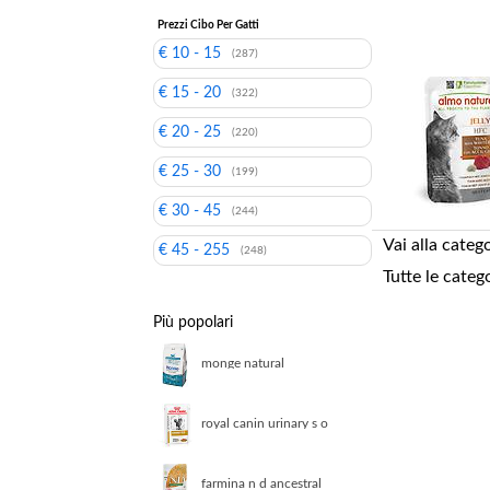
Prezzi Cibo Per Gatti
€ 10 - 15
(287)
€ 15 - 20
(322)
€ 20 - 25
(220)
€ 25 - 30
(199)
€ 30 - 45
(244)
Vai alla categ
€ 45 - 255
(248)
Tutte le categ
Più popolari
monge natural
superpremium kitten
ricco di pollo 1 5 kg
royal canin urinary s o
feline veterinary in salsa
umido gatto 12 x 85 g
farmina n d ancestral