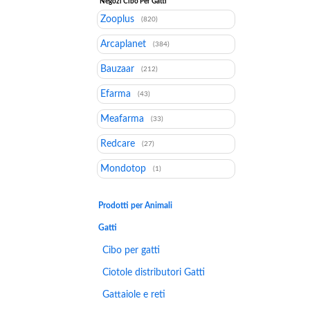
Negozi Cibo Per Gatti
Zooplus
(820)
Arcaplanet
(384)
Bauzaar
(212)
Efarma
(43)
Meafarma
(33)
Redcare
(27)
Mondotop
(1)
Prodotti per Animali
Gatti
Cibo per gatti
Ciotole distributori Gatti
Gattaiole e reti