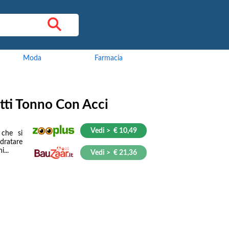
Moda
Farmacia
tti Tonno Con Acci
Vedi > € 10,49
che si
dratare
...
Vedi > € 21,36