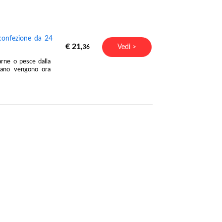
confezione da 24
€ 21,
Vedi >
36
rne o pesce dalla
umano vengono ora