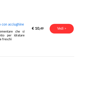
o con acciughine
€ 10,
Vedi >
49
ementare che si
tto per idratare
e freschi