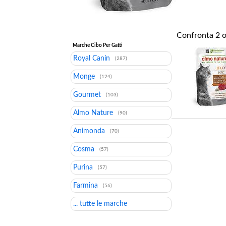
Confronta
2
o
Marche Cibo Per Gatti
Royal Canin
(287)
Monge
(124)
Gourmet
(103)
Almo Nature
(90)
Animonda
(70)
Cosma
(57)
Purina
(57)
Farmina
(56)
... tutte le marche