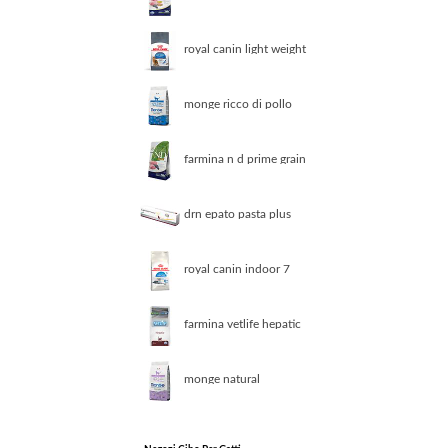
grain lamb blueberry
adult
royal canin light weight
care crocchette per
gatto 1 5 kg
monge ricco di pollo
urinary cibo secco gatti
adulti sacco 1 5 kg
farmina n d prime grain
free adult cat agnello e
mirtillo set 2 x 5 kg
drn epato pasta plus
integratore funzionalita
epatica gatti 2 siringhe
da 15 ml
royal canin indoor 7
crocchette per gatto 1 5
kg
farmina vetlife hepatic
feline
monge natural
superpremium sterilised
ricco di pollo 1 5 kg