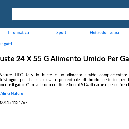
Informatica
Sport
Elettrodomestici
r gatti
Buste 24 X 55 G Alimento Umido Per Ga
Nature HFC Jelly in buste è un alimento umido complementare 
ddistingue per la sua elevata percentuale di brodo perfetto per i
mente il gatto. Oltre al brodo contiene fino al 51% di carne e pesce freschi
:
Almo Nature
001154124767