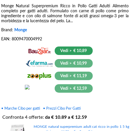
Monge Natural Superpremium Ricco in Pollo Gatti Adulti Alimento
completo per gatti adulti. Formulato con carne di pollo come primo
ingrediente e con olio di salmone fonte di acidi grassi omega-3 per la
morbidezza e la lucentezza del pelo. La...
Brand:
Monge
EAN:
8009470004992
Vedi > € 10,89
Vedi > € 10,99
Vedi > € 11,19
Vedi > € 12,59
• Marche Cibo per gatti
• Prezzi Cibo Per Gatti
Confronta
4
offerte:
da €
10.89
a €
12.59
MONGE natural superpremium adult cat ricco in pollo 1 5 kg