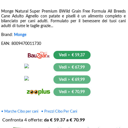
Monge Natural Super Premium BWild Grain Free Formula All Breeds
Cane Adulto Agnello con patate e piselli è un alimento completo e
bilanciato per cani adulti. Formulato per il benessere dei tuoi cani
adulti di tutte le taglie grazie...
Brand:
Monge
EAN:
8009470011730
Vedi > € 59,37
Vedi > € 67,99
Vedi > € 69,99
Vedi > € 70,99
• Marche Cibo per cani
• Prezzi Cibo Per Cani
Confronta
4
offerte:
da €
59.37
a €
70.99