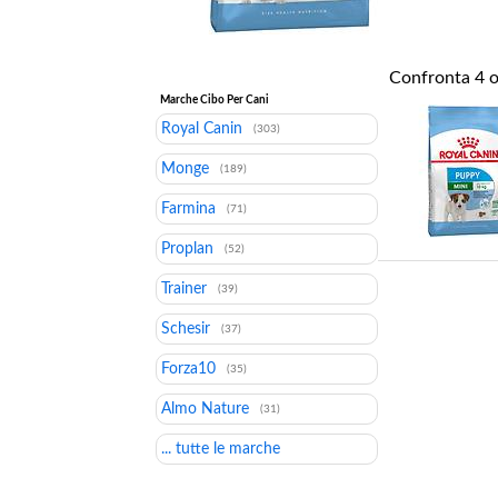
Confronta
4
o
Marche Cibo Per Cani
Royal Canin
(303)
Monge
(189)
Farmina
(71)
Proplan
(52)
Trainer
(39)
Schesir
(37)
Forza10
(35)
Almo Nature
(31)
... tutte le marche