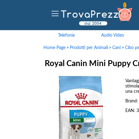
Telefonia
Audio Video
Home Page
>
Prodotti per Animali
>
Cani
>
Cibo pe
Royal Canin Mini Puppy C
Vantagg
stimola
una cre
Brand
EAN:
3