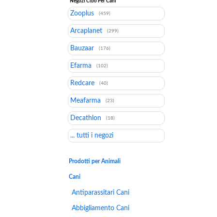
Negozi Cibo Per Cani
Zooplus
(459)
Arcaplanet
(299)
Bauzaar
(176)
Efarma
(102)
Redcare
(40)
Meafarma
(23)
Decathlon
(18)
... tutti i negozi
Prodotti per Animali
Cani
Antiparassitari Cani
Abbigliamento Cani