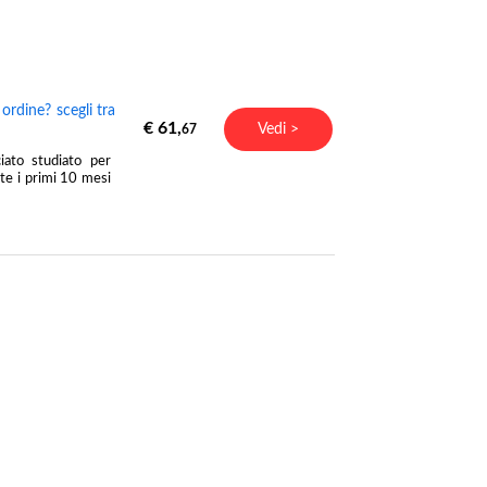
rdine? scegli tra
€ 61,
Vedi >
67
ato studiato per
nte i primi 10 mesi