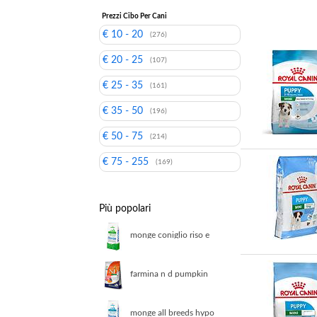
Prezzi Cibo Per Cani
€ 10 - 20
(276)
€ 20 - 25
(107)
€ 25 - 35
(161)
€ 35 - 50
(196)
€ 50 - 75
(214)
€ 75 - 255
(169)
Più popolari
monge coniglio riso e
patate cibo secco per
cani adulti sacco 12 kg
farmina n d pumpkin
adult medium maxi
agnello zucca e mirtillo
12kg
monge all breeds hypo