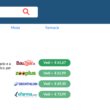
Moda
Farmacia
Vedi > € 61,67
ario e a
tico per
Vedi > € 61,99
Vedi > € 69,30
Vedi > € 73,99