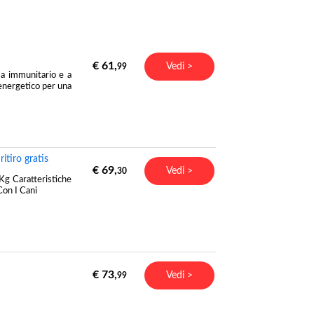
€ 61,
Vedi >
99
ma immunitario e a
 energetico per una
tiro gratis
€ 69,
Vedi >
30
Kg Caratteristiche
Con I Cani
€ 73,
Vedi >
99