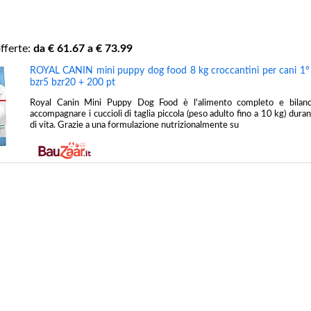
fferte:
da €
61.67
a €
73.99
ROYAL CANIN mini puppy dog food 8 kg croccantini per cani 1° o
bzr5 bzr20 + 200 pt
Royal Canin Mini Puppy Dog Food è l'alimento completo e bilanci
accompagnare i cuccioli di taglia piccola (peso adulto fino a 10 kg) dura
di vita. Grazie a una formulazione nutrizionalmente su