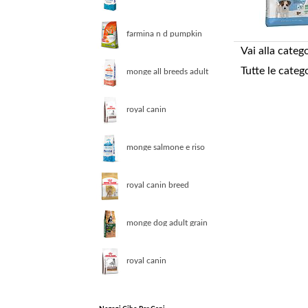
adult salmone e tonno
farmina n d pumpkin
canine boar apple adult
Vai alla categ
medium maxi
Tutte le categ
monge all breeds adult
salmone riso
royal canin
gastrointestinal canine 2
kg dieta veterinaria per
cani
monge salmone e riso
light cibo secco cani
adulti sacco 12 kg
royal canin breed
poodle adult 1 5 kg
monge dog adult grain
free salmone 12 kg
croccantini per cani
royal canin
gastrointestinal low fat
canine veterinary 6 kg