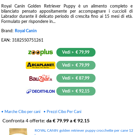
Royal Canin Golden Retriever Puppy è un alimento completo e
bilanciato pensato appositamente per accompagnare i cuccioli di
Labrador durante il delicato periodo di crescita fino ai 15 mesi di età.
Formulato per rispondere in...
Brand:
Royal Canin
EAN:
3182550751261
Vedi > € 79,99
Vedi > € 79,99
Vedi > € 87,99
Vedi > € 92,15
• Marche Cibo per cani
• Prezzi Cibo Per Cani
Confronta
4
offerte:
da €
79.99
a €
92.15
ROYAL CANIN golden retriever puppy crocchette per cane 12