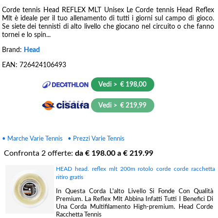
Corde tennis Head REFLEX MLT Unisex Le Corde tennis Head Reflex
Mlt è ideale per il tuo allenamento di tutti i giorni sul campo di gioco.
Se siete dei tennisti di alto livello che giocano nel circuito o che fanno
tornei e lo spin...
Brand:
Head
EAN:
726424106493
Vedi > € 198,00
Vedi > € 219,99
• Marche Varie Tennis
• Prezzi Varie Tennis
Confronta
2
offerte:
da €
198.00
a €
219.99
HEAD head. reflex mlt 200m rotolo corde corde racchetta
ritiro gratis
In Questa Corda L'alto Livello Si Fonde Con Qualità
Premium. La Reflex Mlt Abbina Infatti Tutti I Benefici Di
Una Corda Multifilamento High-premium. Head Corde
Racchetta Tennis