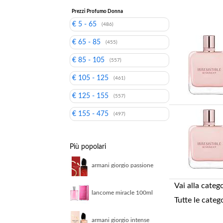
Prezzi Profumo Donna
€ 5 - 65
(486)
€ 65 - 85
(455)
€ 85 - 105
(557)
€ 105 - 125
(461)
€ 125 - 155
(557)
€ 155 - 475
(497)
Più popolari
armani giorgio passione
intense 30ml eau de
parfum
Vai alla categ
lancome miracle 100ml
Tutte le categ
eau de parfum
armani giorgio intense