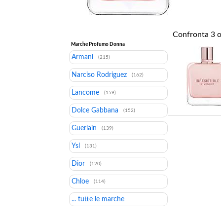
Confronta
3
o
Marche Profumo Donna
Armani
(215)
Narciso Rodriguez
(162)
Lancome
(159)
Dolce Gabbana
(152)
Guerlain
(139)
Ysl
(131)
Dior
(120)
Chloe
(114)
... tutte le marche