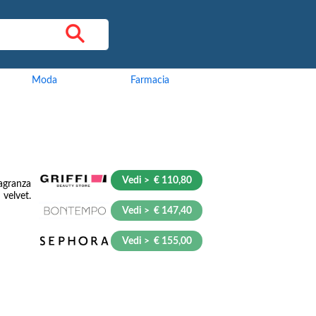
Moda
Farmacia
Vedi > € 110,80
agranza
 velvet.
Vedi > € 147,40
Vedi > € 155,00