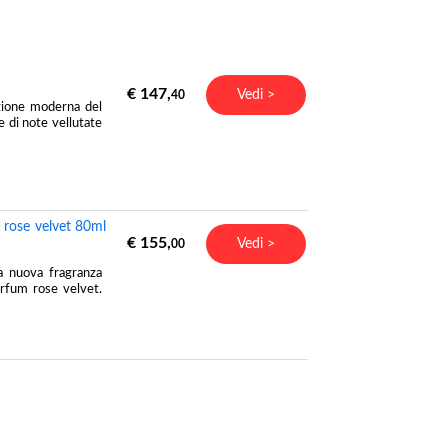
€ 147,
Vedi >
40
zione moderna del
 di note vellutate
p rose velvet 80ml
€ 155,
Vedi >
00
la nuova fragranza
arfum rose velvet.