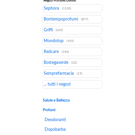
Negozi Profumo Donna
Sephora
(1120)
Bontempoprofumi
(877)
Griffi
(625)
Mondotop
(192)
Redcare
(146)
Bottegaverde
(22)
Semprefarmacia
(13)
... tutti i negozi
Salute e Bellezza
Profumi
Deodoranti
Dopobarba