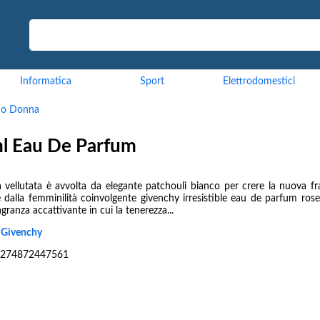
Informatica
Sport
Elettrodomestici
mo Donna
ml Eau De Parfum
a vellutata è avvolta da elegante patchouli bianco per crere la nuova fr
e dalla femminilità coinvolgente givenchy irresistible eau de parfum rose
granza accattivante in cui la tenerezza...
:
Givenchy
274872447561