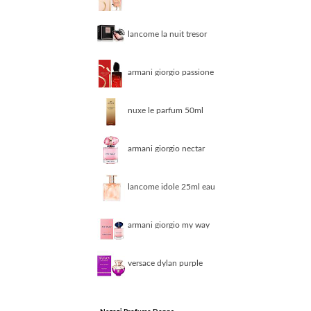
50ml eau de parfum
lancome la nuit tresor
50ml eau de parfum
armani giorgio passione
intense 50ml eau de
parfum
nuxe le parfum 50ml
eau de parfum
armani giorgio nectar
30ml eau de parfum
lancome idole 25ml eau
de toilette
armani giorgio my way
30ml eau de parfum
versace dylan purple
100ml eau de parfum