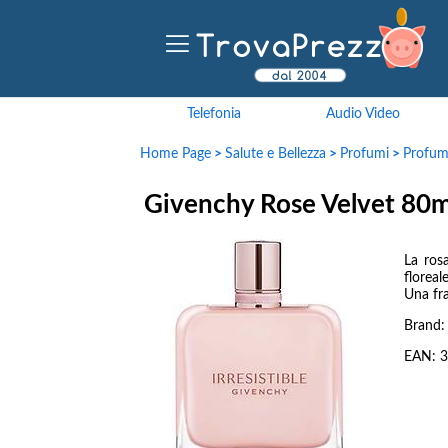
Telefonia
Audio Video
Home Page
>
Salute e Bellezza
>
Profumi
>
Profu
Givenchy Rose Velvet 80
La ros
floreal
Una fra
Brand
EAN:
3