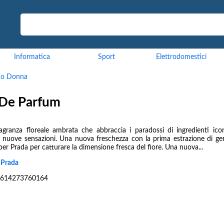
Informatica
Sport
Elettrodomestici
mo Donna
 De Parfum
agranza floreale ambrata che abbraccia i paradossi di ingredienti icon
re nuove sensazioni. Una nuova freschezza con la prima estrazione di g
per Prada per catturare la dimensione fresca del fiore. Una nuova...
:
Prada
614273760164