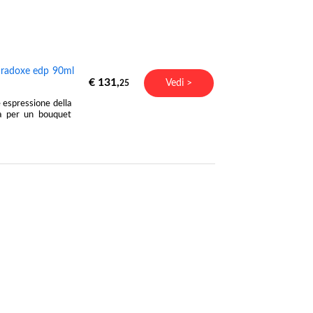
aradoxe edp 90ml
€ 131,
Vedi >
25
 espressione della
ia per un bouquet