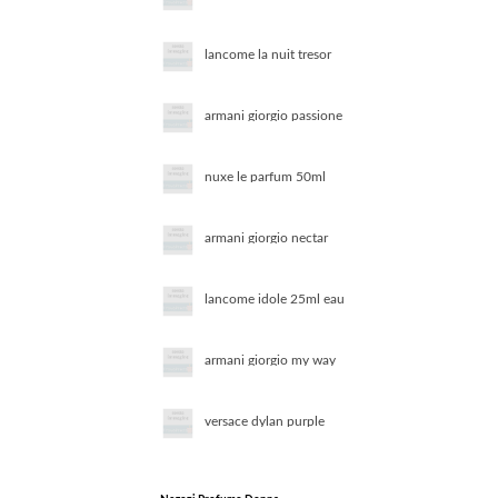
50ml eau de parfum
lancome la nuit tresor
50ml eau de parfum
armani giorgio passione
intense 50ml eau de
parfum
nuxe le parfum 50ml
eau de parfum
armani giorgio nectar
30ml eau de parfum
lancome idole 25ml eau
de toilette
armani giorgio my way
30ml eau de parfum
versace dylan purple
100ml eau de parfum