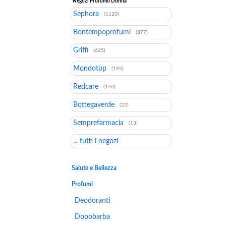
Negozi Profumo Donna
Sephora
(1120)
Bontempoprofumi
(877)
Griffi
(625)
Mondotop
(192)
Redcare
(146)
Bottegaverde
(22)
Semprefarmacia
(13)
... tutti i negozi
Salute e Bellezza
Profumi
Deodoranti
Dopobarba