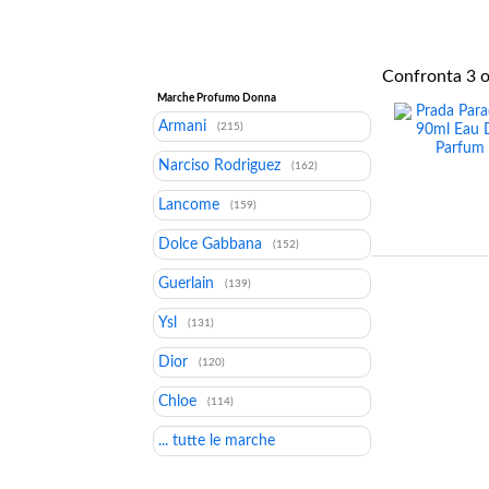
Confronta
3
o
Marche Profumo Donna
Armani
(215)
Narciso Rodriguez
(162)
Lancome
(159)
Dolce Gabbana
(152)
Guerlain
(139)
Ysl
(131)
Dior
(120)
Chloe
(114)
... tutte le marche