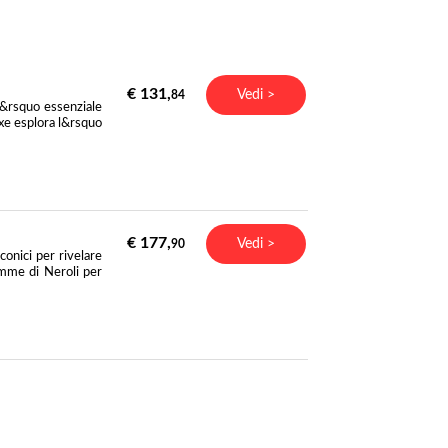
€ 131,
Vedi >
84
l&rsquo essenziale
xe esplora l&rsquo
€ 177,
Vedi >
90
conici per rivelare
emme di Neroli per