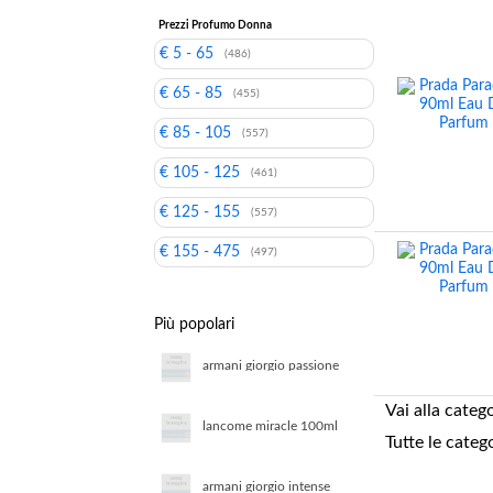
Prezzi Profumo Donna
€ 5 - 65
(486)
€ 65 - 85
(455)
€ 85 - 105
(557)
€ 105 - 125
(461)
€ 125 - 155
(557)
€ 155 - 475
(497)
Più popolari
armani giorgio passione
intense 30ml eau de
parfum
Vai alla categ
lancome miracle 100ml
Tutte le categ
eau de parfum
armani giorgio intense