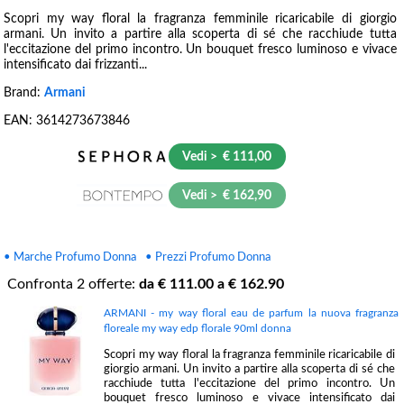
Scopri my way floral la fragranza femminile ricaricabile di giorgio
armani. Un invito a partire alla scoperta di sé che racchiude tutta
l'eccitazione del primo incontro. Un bouquet fresco luminoso e vivace
intensificato dai frizzanti...
Brand:
Armani
EAN:
3614273673846
Vedi > € 111,00
Vedi > € 162,90
• Marche Profumo Donna
• Prezzi Profumo Donna
Confronta
2
offerte:
da €
111.00
a €
162.90
ARMANI - my way floral eau de parfum la nuova fragranza
floreale my way edp florale 90ml donna
Scopri my way floral la fragranza femminile ricaricabile di
giorgio armani. Un invito a partire alla scoperta di sé che
racchiude tutta l'eccitazione del primo incontro. Un
bouquet fresco luminoso e vivace intensificato dai