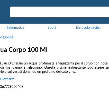
Informatica
Sport
Elettrodomestici
mo Donna
qua Corpo 100 Ml
 l'Eau D'Énergie un'acqua profumata energizzante per il corpo con note 
ncia mandarino e gelsomino. Questa brume rinfrescante può essere sp
elle o sui vestiti donando un profumo delicato che...
:
Biotherm
367729202403