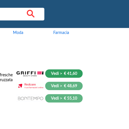
Moda
Farmacia
Vedi > € 41,60
fresche
ruzzata
Vedi > € 48,69
Vedi > € 55,10