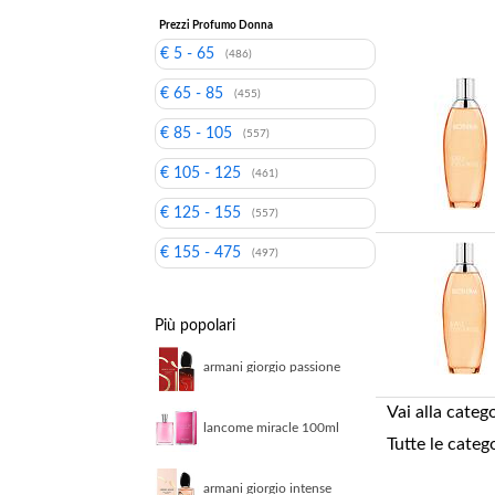
Prezzi Profumo Donna
€ 5 - 65
(486)
€ 65 - 85
(455)
€ 85 - 105
(557)
€ 105 - 125
(461)
€ 125 - 155
(557)
€ 155 - 475
(497)
Più popolari
armani giorgio passione
intense 30ml eau de
parfum
Vai alla categ
lancome miracle 100ml
Tutte le categ
eau de parfum
armani giorgio intense