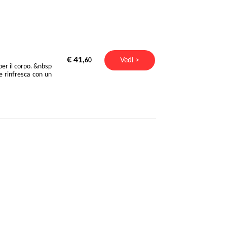
€ 41,
Vedi >
60
per il corpo. &nbsp
e rinfresca con un