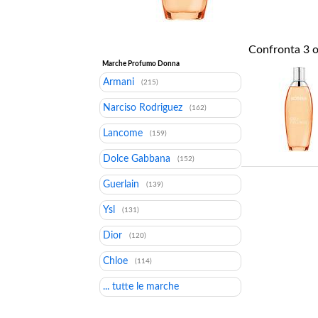
Confronta
3
o
Marche Profumo Donna
Armani
(215)
Narciso Rodriguez
(162)
Lancome
(159)
Dolce Gabbana
(152)
Guerlain
(139)
Ysl
(131)
Dior
(120)
Chloe
(114)
... tutte le marche