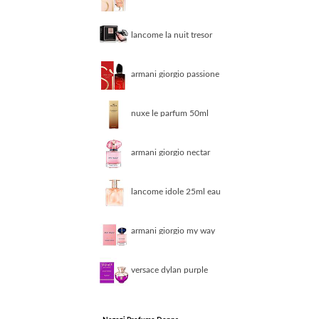
50ml eau de parfum
lancome la nuit tresor
50ml eau de parfum
armani giorgio passione
intense 50ml eau de
parfum
nuxe le parfum 50ml
eau de parfum
armani giorgio nectar
30ml eau de parfum
lancome idole 25ml eau
de toilette
armani giorgio my way
30ml eau de parfum
versace dylan purple
100ml eau de parfum