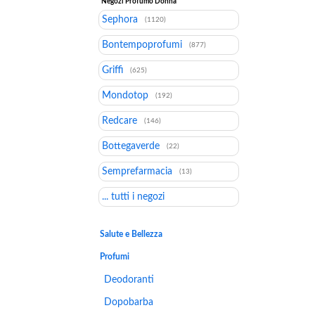
Negozi Profumo Donna
Sephora
(1120)
Bontempoprofumi
(877)
Griffi
(625)
Mondotop
(192)
Redcare
(146)
Bottegaverde
(22)
Semprefarmacia
(13)
... tutti i negozi
Salute e Bellezza
Profumi
Deodoranti
Dopobarba