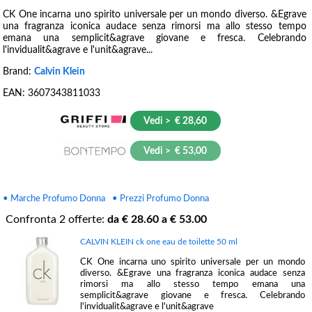
CK One incarna uno spirito universale per un mondo diverso. &Egrave
una fragranza iconica audace senza rimorsi ma allo stesso tempo
emana una semplicit&agrave giovane e fresca. Celebrando
l'invidualit&agrave e l'unit&agrave...
Brand:
Calvin Klein
EAN:
3607343811033
Vedi > € 28,60
Vedi > € 53,00
• Marche Profumo Donna
• Prezzi Profumo Donna
Confronta
2
offerte:
da €
28.60
a €
53.00
CALVIN KLEIN ck one eau de toilette 50 ml
CK One incarna uno spirito universale per un mondo
diverso. &Egrave una fragranza iconica audace senza
rimorsi ma allo stesso tempo emana una
semplicit&agrave giovane e fresca. Celebrando
l'invidualit&agrave e l'unit&agrave