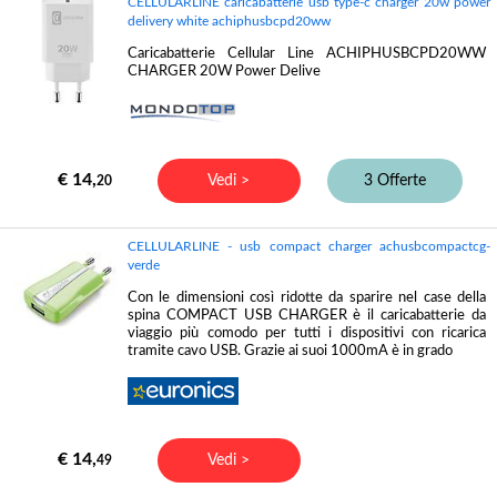
CELLULARLINE caricabatterie usb type-c charger 20w power
delivery white achiphusbcpd20ww
Caricabatterie Cellular Line ACHIPHUSBCPD20WW
CHARGER 20W Power Delive
€ 14,
Vedi >
3 Offerte
20
CELLULARLINE - usb compact charger achusbcompactcg-
verde
Con le dimensioni così ridotte da sparire nel case della
spina COMPACT USB CHARGER è il caricabatterie da
viaggio più comodo per tutti i dispositivi con ricarica
tramite cavo USB. Grazie ai suoi 1000mA è in grado
€ 14,
Vedi >
49