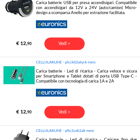
Carica batterie USB per presa accendisigari. Compatibile
con accendisigari da 12V a 24V (auto/camion) Micro-
design a scomparsa Anello per estrazione facilitata.
€ 12,
Vedi >
90
CELLULARLINE - plcckit2atyck-nero
Carica batterie - Led di ricarica - Carica veloce e sicura
per Smartphone e Tablet dotati di porta USB Type-C -
Compatibile con tecnologia di carica 1A e 2A
€ 12,
Vedi >
90
CELLULARLINE - pltc2usb2ak-nero
Carica batterie - Led di ricarica - Caricare fino due