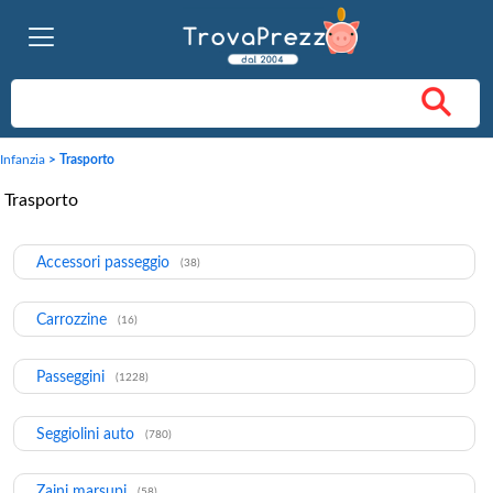
Infanzia
> Trasporto
Trasporto
Accessori passeggio
(38)
Carrozzine
(16)
Passeggini
(1228)
Seggiolini auto
(780)
Zaini marsupi
(58)