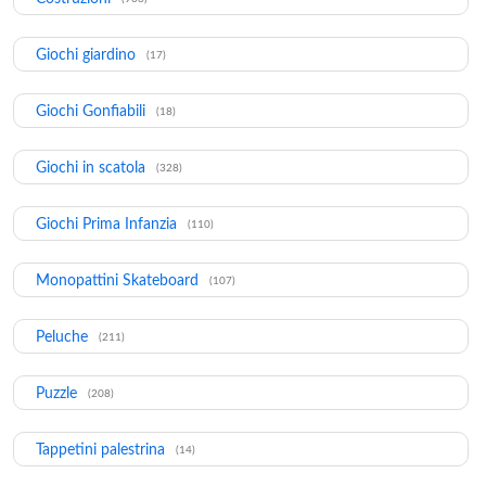
Giochi giardino
(17)
Giochi Gonfiabili
(18)
Giochi in scatola
(328)
Giochi Prima Infanzia
(110)
Monopattini Skateboard
(107)
Peluche
(211)
Puzzle
(208)
Tappetini palestrina
(14)