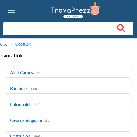
Giochi
> Giocattoli
Giocattoli
Abiti Carnevale
(2)
Bambole
(118)
Calciobalilla
(40)
Cavalcabili giochi
(32)
Costruzioni
(963)