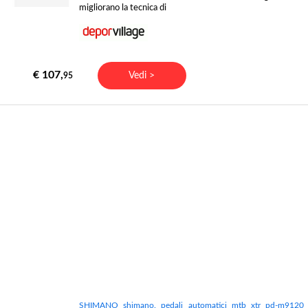
migliorano la tecnica di
€ 107,
Vedi >
95
SHIMANO shimano. pedali automatici mtb xtr pd-m9120