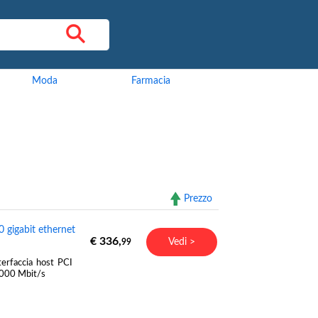
Moda
Farmacia
Prezzo
 gigabit ethernet
€ 336,
Vedi >
99
erfaccia host PCI
10000 Mbit/s