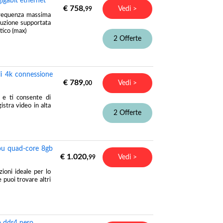
igabit ethernet
€ 758,
Vedi >
99
Frequenza massima
uzione supportata
ico (max)
2 Offerte
i 4k connessione
€ 789,
Vedi >
00
 e ti consente di
istra video in alta
2 Offerte
pu quad-core 8gb
€ 1.020,
Vedi >
99
oni ideale per lo
 puoi trovare altri
b ddr4 nero