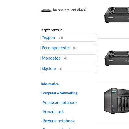
vs600hd gigabit
ethernet
hp hpe proliant dl360
gen11 server rack intel
xeon silver 4510 64gb
ddr5 1 92tb ssd
Negozi Server PC
Yeppon
(58)
Pccomponentes
(33)
Mondotop
(4)
Slgstore
(1)
Informatica
Computer e Networking
Accessori notebook
Armadi rack
Batterie notebook