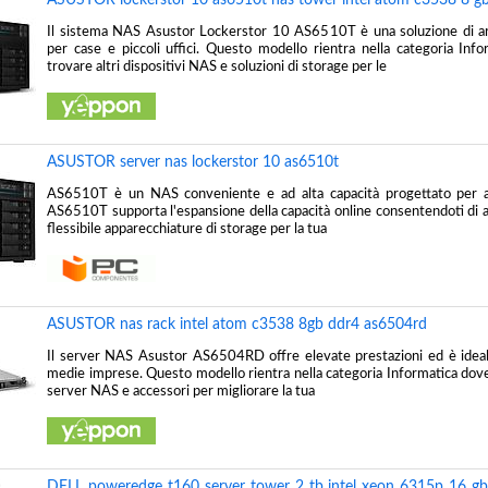
Il sistema NAS Asustor Lockerstor 10 AS6510T è una soluzione di arc
per case e piccoli uffici. Questo modello rientra nella categoria Inf
trovare altri dispositivi NAS e soluzioni di storage per le
ASUSTOR server nas lockerstor 10 as6510t
AS6510T è un NAS conveniente e ad alta capacità progettato per am
AS6510T supporta l'espansione della capacità online consentendoti di 
flessibile apparecchiature di storage per la tua
ASUSTOR nas rack intel atom c3538 8gb ddr4 as6504rd
Il server NAS Asustor AS6504RD offre elevate prestazioni ed è ideal
medie imprese. Questo modello rientra nella categoria Informatica dove 
server NAS e accessori per migliorare la tua
DELL poweredge t160 server tower 2 tb intel xeon 6315p 16 g