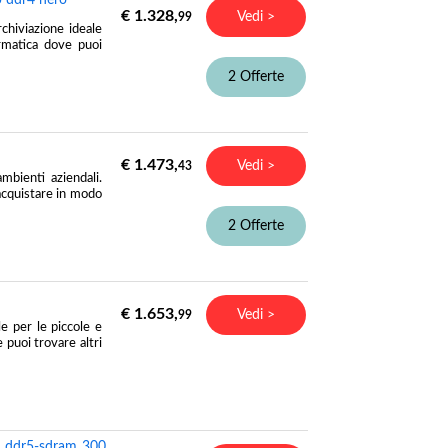
€ 1.328,
Vedi >
99
hiviazione ideale
ormatica dove puoi
2 Offerte
€ 1.473,
Vedi >
43
bienti aziendali.
acquistare in modo
2 Offerte
€ 1.653,
Vedi >
99
e per le piccole e
puoi trovare altri
b ddr5-sdram 300