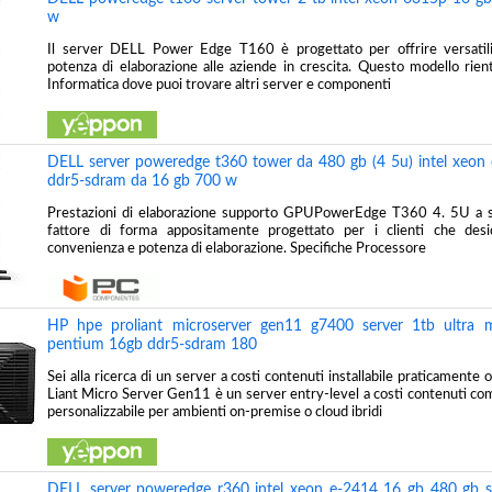
w
Il server DELL Power Edge T160 è progettato per offrire versatil
potenza di elaborazione alle aziende in crescita. Questo modello rient
Informatica dove puoi trovare altri server e componenti
DELL server poweredge t360 tower da 480 gb (4 5u) intel xeon 
ddr5-sdram da 16 gb 700 w
Prestazioni di elaborazione supporto GPUPowerEdge T360 4. 5U a so
fattore di forma appositamente progettato per i clienti che desid
convenienza e potenza di elaborazione. Specifiche Processore
HP hpe proliant microserver gen11 g7400 server 1tb ultra m
pentium 16gb ddr5-sdram 180
Sei alla ricerca di un server a costi contenuti installabile praticamen
Liant Micro Server Gen11 è un server entry-level a costi contenuti c
personalizzabile per ambienti on-premise o cloud ibridi
DELL server poweredge r360 intel xeon e-2414 16 gb 480 gb s