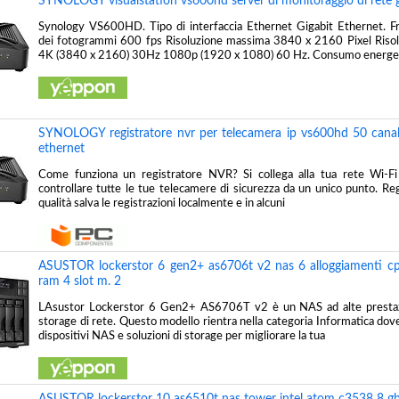
SYNOLOGY visualstation vs600hd server di monitoraggio di rete g
Synology VS600HD. Tipo di interfaccia Ethernet Gigabit Ethernet. 
dei fotogrammi 600 fps Risoluzione massima 3840 x 2160 Pixel Risol
4K (3840 x 2160) 30Hz 1080p (1920 x 1080) 60 Hz. Consumo energet
SYNOLOGY registratore nvr per telecamera ip vs600hd 50 canal
ethernet
Come funziona un registratore NVR? Si collega alla tua rete Wi-Fi
controllare tutte le tue telecamere di sicurezza da un unico punto. Reg
qualità salva le registrazioni localmente e in alcuni
ASUSTOR lockerstor 6 gen2+ as6706t v2 nas 6 alloggiamenti c
ram 4 slot m. 2
LAsustor Lockerstor 6 Gen2+ AS6706T v2 è un NAS ad alte prestazi
storage di rete. Questo modello rientra nella categoria Informatica dove
dispositivi NAS e soluzioni di storage per migliorare la tua
ASUSTOR lockerstor 10 as6510t nas tower intel atom c3538 8 g