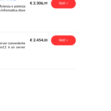
€ 2.306,
Vedi >
99
ficienza e potenza
ia Informatica dove
€ 2.454,
Vedi >
00
 server conveniente
Gen11 è un server