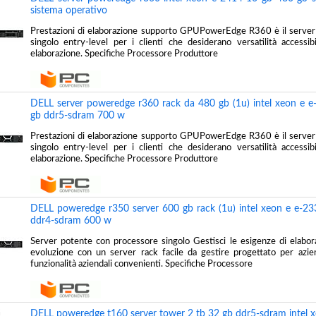
sistema operativo
Prestazioni di elaborazione supporto GPUPowerEdge R360 è il server
singolo entry-level per i clienti che desiderano versatilità accessib
elaborazione. Specifiche Processore Produttore
DELL server poweredge r360 rack da 480 gb (1u) intel xeon e e
gb ddr5-sdram 700 w
Prestazioni di elaborazione supporto GPUPowerEdge R360 è il server
singolo entry-level per i clienti che desiderano versatilità accessib
elaborazione. Specifiche Processore Produttore
DELL poweredge r350 server 600 gb rack (1u) intel xeon e e-23
ddr4-sdram 600 w
Server potente con processore singolo Gestisci le esigenze di elabor
evoluzione con un server rack facile da gestire progettato per azien
funzionalità aziendali convenienti. Specifiche Processore
DELL poweredge t160 server tower 2 tb 32 gb ddr5-sdram intel 