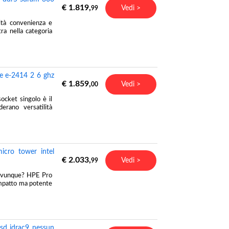
€ 1.819,
Vedi >
99
ità convenienza e
ra nella categoria
e e-2414 2 6 ghz
€ 1.859,
Vedi >
00
cket singolo è il
erano versatilità
icro tower intel
€ 2.033,
Vedi >
99
te ovunque? HPE Pro
ompatto ma potente
sd idrac9 nessun