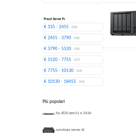
Prezzi Server Pc
€ 335 - 2455
(16)
€ 2455 - 3790
(16)
€ 3790 - 5520
(15)
€ 5520 - 7755
(17)
€ 7755 - 10130
(16)
€ 10130 - 18455
(16)
Più popolari
hp dl20 gen11 e 2436
1p 32g stock hpe smart
choice
synology server di
sorveglianza di rete