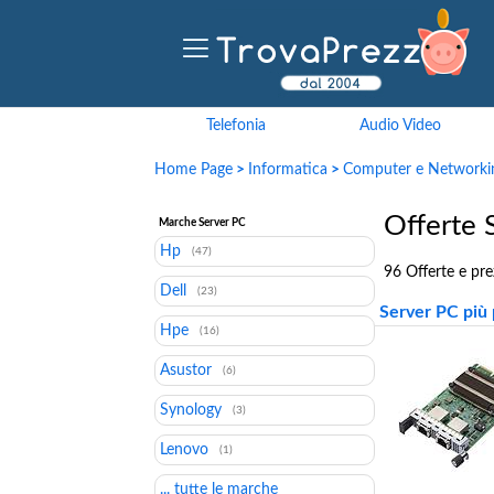
Telefonia
Audio Video
Home Page
>
Informatica
>
Computer e Networki
Offerte 
Marche Server PC
Hp
(47)
96 Offerte e pre
Dell
(23)
Server PC più 
Hpe
(16)
Asustor
(6)
Synology
(3)
Lenovo
(1)
... tutte le marche